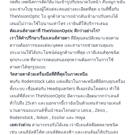
กดทับ เทคนิคการดัดให้แว่นเข้ารูปกับขนาดใบหน้า สันจมูก ขมับ
และช่วงใบหู ของผู้ใส่แต่ละคนอย่างละเอียดที่สุด แว่นที่ซื้อกับ
TheVisionOptic ไป ลูกค้าสามารถนำกลับเข้ามาปรับทรงได้
เสมอไม่ว่าจะใช้ไปนานเท่าไหร่ เรายินดีให้บริการเสมอ
ตัดเลนส์สายตาที่ TheVisionOptic ดีกว่าอย่างไร?
เราให้คำปรึกษาเรื่องเลนส์สายตา
ที่มีคุณสมบัติเหมาะสมตาม
ความต้องการของแต่ละบุคคล และสามารถช่วยควบคุมงบ
ประมาณให้ได้ประโยชน์ต่อลูกค้ามากที่สุด เรามีเลนส์ทุกชนิด
ทุกประเภท ที่สามารถตอบสนองทุกความต้องการในการใช้
สายตาได้ทุกรูปแบบ
วัดสายตาด้วยเครื่องมือที่ดีที่สุดในภาคเหนือ
พบกับ Rodenstock Labs แห่งเดียวในภาคเหนือที่มีครบทุกเครื่อง
ทั้งระบบ เชื่อมต่อกับ Headquarters ที่เยอรมันโดยตรง ทำให้
เลนส์ที่สั่งจาก TheVisionOptic มีความละเอียดมากกว่าเลนส์
ทั่วไปถึง 25เท่า และนอกจากนี้เรายังเป็นตัวแทนจำหน่ายเลนส์
แว่นตาของแบรนด์ชั้นนำของโลกอย่าง Leica , Zeiss ,
Rodenstock , Nikon , Essilor และ Hoya
เคสเร่งด่วน
สามารถรอรับได้เลย เรามีเลนส์สต๊อคหลายชนิด
เช่น เลนส์มัลติโค้ท เลนส์ตัดแสงฟ้า และเลนส์ออโต้ปรับแสง