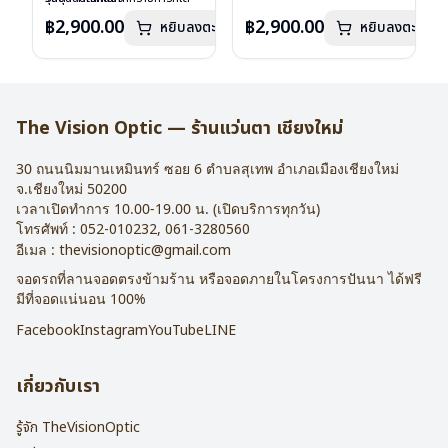
เลนส์ : Demo Lens
ลงไว้กรุณาติดต่อเรา
คลิก
เลนส์ : Demo Lens
ลงไว้กรุณาติดต่อเรา
คลิก
฿2,900.00
฿2,900.00
หยิบลงตะกร้า
หยิบลงตะกร้า
บานพับ : ไม่มีสปริง
บานพับ : ไม่มีสปริง
น้ำหนัก : 16 กรัม
น้ำหนัก : 16 กรัม
อุปกรณ์ : กล่องแว่น , ผ้าเช็ดแว่น
อุปกรณ์ : กล่องแว่น , ผ้าเช็ดแว่น
การรับประกัน : 2 ปี
การรับประกัน : 2 ปี
The Vision Optic — ร้านแว่นตา เชียงใหม่
30 ถนนนิมมานเหมินทร์ ซอย 6
ตำบลสุเทพ อำเภอเมืองเชียงใหม่
จ.
เชียงใหม่
50200
เวลาเปิดทำการ 10.00-19.00 น. (เปิดบริการทุกวัน)
โทรศัพท์ :
052-010232
,
061-3280560
อีเมล :
thevisionoptic@gmail.com
จอดรถที่ลานจอดตรงข้ามร้าน หรือจอดภายในโครงการปันนา ได้ฟรี
มีที่จอดแน่นอน 100%
Facebook
Instagram
YouTube
LINE
เกี่ยวกับเรา
รู้จัก TheVisionOptic