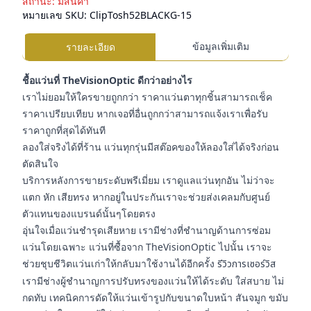
สถานะ:
มีสินค้า
หมายเลข SKU:
ClipTosh52BLACKG-15
ข้อมูลเพิ่มเติม
รายละเอียด
ชื้อแว่นที่ TheVisionOptic ดีกว่าอย่างไร
เราไม่ยอมให้ใครขายถูกกว่า ราคาแว่นตาทุกชิ้นสามารถเช็ค
ราคาเปรียบเทียบ หากเจอที่อื่นถูกกว่าสามารถแจ้งเราเพื่อรับ
ราคาถูกที่สุดได้ทันที
ลองใส่จริงได้ที่ร้าน แว่นทุกรุ่นมีสต๊อคของให้ลองใส่ได้จริงก่อน
ตัดสินใจ
บริการหลังการขายระดับพรีเมี่ยม เราดูแลแว่นทุกอัน ไม่ว่าจะ
แตก หัก เสียทรง หากอยู่ในประกันเราจะช่วยส่งเคลมกับศูนย์
ตัวแทนของแบรนด์นั้นๆโดยตรง
อุ่นใจเมื่อแว่นชำรุดเสียหาย เรามีช่างที่ชำนาญด้านการซ่อม
แว่นโดยเฉพาะ แว่นที่ซื้อจาก TheVisionOptic ไปนั้น เราจะ
ช่วยชุบชีวิตแว่นเก่าให้กลับมาใช้งานได้อีกครั้ง
รีวิวการเซอร์วิส
เรามีช่างผู้ชำนาญการปรับทรงของแว่นให้ได้ระดับ ใส่สบาย ไม่
กดทับ เทคนิคการดัดให้แว่นเข้ารูปกับขนาดใบหน้า สันจมูก ขมับ