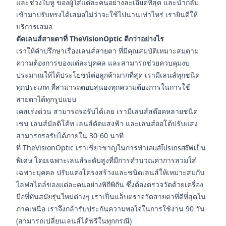
และช่วงใบหู ของผู้ใส่แต่ละคนอย่างละเอียดที่สุด และนำกลับ
เข้ามาปรับทรงได้เสมอไม่ว่าจะใช้ไปนานเท่าไหร่ เรายินดีให้
บริการเสมอ
ตัดเลนส์สายตาที่ TheVisionOptic ดีกว่าอย่างไร
เราให้คำปรึกษาเรื่องเลนส์สายตา ที่มีคุณสมบัติเหมาะสมตาม
ความต้องการของแต่ละบุคคล และสามารถช่วยควบคุมงบ
ประมาณให้ได้ประโยชน์ต่อลูกค้ามากที่สุด เรามีเลนส์ทุกชนิด
ทุกประเภท ที่สามารถตอบสนองทุกความต้องการในการใช้
สายตาได้ทุกรูปแบบ
เคสเร่งด่วน สามารถรอรับได้เลย เรามีเลนส์สต๊อคหลายชนิด
เช่น เลนส์มัลติโค้ท เลนส์ตัดแสงฟ้า และเลนส์ออโต้ปรับแสง
สามารถรอรับได้ภายใน 30-60 นาที
ที่ TheVisionOptic เราเชี่ยวชาญในการทำ
เลนส์โปรเกรสซีฟ
เป็น
พิเศษ โดยเฉพาะเลนส์ระดับสูงที่มีการคำนวณค่าการสวมใส่
เฉพาะบุคคล ปรับแต่งโครงสร้างและชนิดเลนส์ให้เหมาะสมกับ
ไลฟสไตล์ของแต่ละคนอย่างพิถีพิถัน ซึ่งต้องตรวจวัดด้วยเครื่อง
มือที่ทันสมัยรุ่นใหม่ต่างๆ เราเป็นแล็บตรวจวัดสายตาที่ดีที่สุดใน
ภาคเหนือ เราจึงกล้ารับประกันความพอใจในการใช้งาน 90 วัน
(สามารถเปลี่ยนเลนส์ได้ฟรีในทุกกรณี)