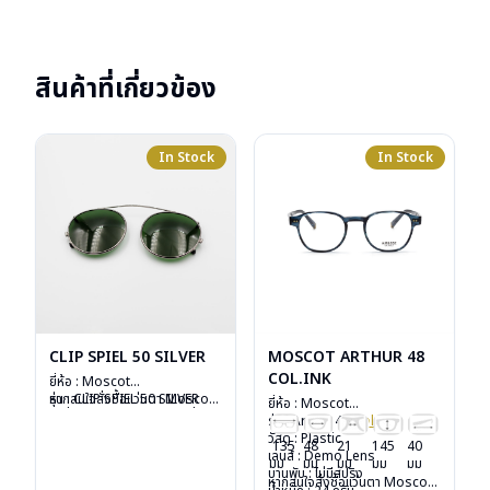
สินค้าที่เกี่ยวข้อง
In Stock
In Stock
CLIP SPIEL 50 SILVER
MOSCOT ARTHUR 48
COL.INK
ยี่ห้อ : Moscot
รุ่น : CLIP SPIEL 50 SILVER
หากสนใจสั่งชื้อแว่นตา Moscot
ยี่ห้อ : Moscot
วัสดุ : Metal
รุ่นอื่นนอกเหนือจากรายการที่ได้
รุ่น : Arthur 48
Col.ink
เลนส์ : กันแดดสีเขียว G-15
ลงไว้กรุณาติดต่อเรา
คลิก
วัสดุ : Plastic
135
48
21
145
40
Lenses
เลนส์ : Demo Lens
มม
มม
มม
มม
มม
น้ำหนัก : 16 กรัม
บานพับ : ไม่มีสปริง
หากสนใจสั่งชื้อแว่นตา Moscot
อุปกรณ์ : ซองหนัง