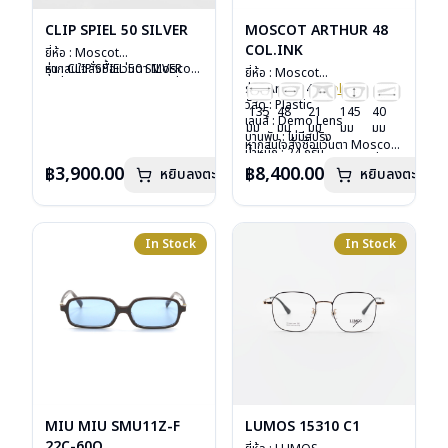
CLIP SPIEL 50 SILVER
MOSCOT ARTHUR 48
COL.INK
ยี่ห้อ : Moscot
รุ่น : CLIP SPIEL 50 SILVER
หากสนใจสั่งชื้อแว่นตา Moscot
ยี่ห้อ : Moscot
วัสดุ : Metal
รุ่นอื่นนอกเหนือจากรายการที่ได้
รุ่น : Arthur 48
Col.ink
เลนส์ : กันแดดสีเขียว G-15
ลงไว้กรุณาติดต่อเรา
คลิก
วัสดุ : Plastic
135
48
21
145
40
Lenses
เลนส์ : Demo Lens
มม
มม
มม
มม
มม
น้ำหนัก : 16 กรัม
บานพับ : ไม่มีสปริง
หากสนใจสั่งชื้อแว่นตา Moscot
อุปกรณ์ : ซองหนัง
น้ำหนัก : 24 กรัม
รุ่นอื่นนอกเหนือจากรายการที่ได้
การรับประกัน : 1 ปี
อุปกรณ์ : กล่องแว่น, กล่อง
฿3,900.00
฿8,400.00
หยิบลงตะกร้า
หยิบลงตะกร้า
ลงไว้กรุณาติดต่อเรา
คลิก
กระดาษ, ผ้าเช็ดแว่น
การรับประกัน : 1 ปี
In Stock
In Stock
MIU MIU SMU11Z-F
LUMOS 15310 C1
22C-60O