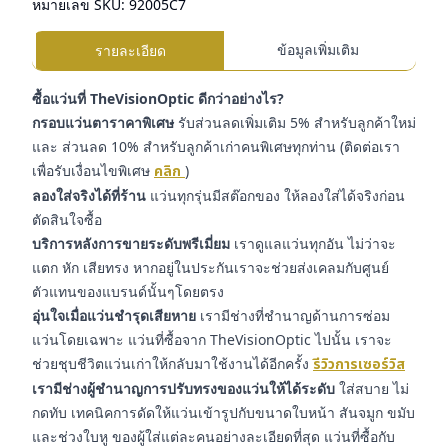
หมายเลข SKU:
92005C7
ข้อมูลเพิ่มเติม
รายละเอียด
ซื้อแว่นที่ TheVisionOptic ดีกว่าอย่างไร?
กรอบแว่นตาราคาพิเศษ
รับส่วนลดเพิ่มเติม 5% สำหรับลูกค้าใหม่
และ ส่วนลด 10% สำหรับลูกค้าเก่าคนพิเศษทุกท่าน (ติดต่อเรา
เพื่อรับเงื่อนไขพิเศษ
คลิก
)
ลองใส่จริงได้ที่ร้าน
แว่นทุกรุ่นมีสต๊อกของ ให้ลองใส่ได้จริงก่อน
ตัดสินใจซื้อ
บริการหลังการขายระดับพรีเมี่ยม
เราดูแลแว่นทุกอัน ไม่ว่าจะ
แตก หัก เสียทรง หากอยู่ในประกันเราจะช่วยส่งเคลมกับศูนย์
ตัวแทนของแบรนด์นั้นๆโดยตรง
อุ่นใจเมื่อแว่นชำรุดเสียหาย
เรามีช่างที่ชำนาญด้านการซ่อม
แว่นโดยเฉพาะ แว่นที่ซื้อจาก TheVisionOptic ไปนั้น เราจะ
ช่วยชุบชีวิตแว่นเก่าให้กลับมาใช้งานได้อีกครั้ง
รีวิวการเซอร์วิส
เรามีช่างผู้ชำนาญการปรับทรงของแว่นให้ได้ระดับ
ใส่สบาย ไม่
กดทับ เทคนิคการดัดให้แว่นเข้ารูปกับขนาดใบหน้า สันจมูก ขมับ
และช่วงใบหู ของผู้ใส่แต่ละคนอย่างละเอียดที่สุด แว่นที่ซื้อกับ