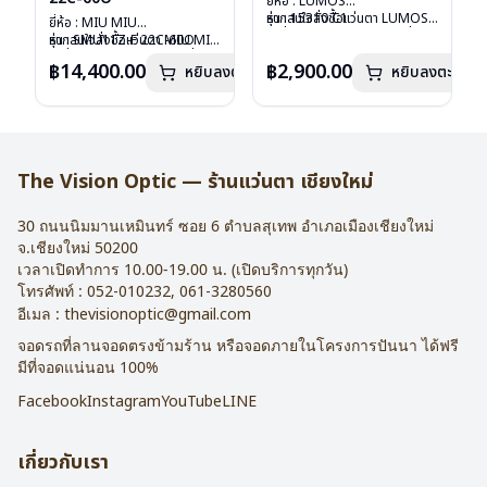
ยี่ห้อ : LUMOS
รุ่น : 15310 C1
หากสนใจสั่งชื้อแว่นตา LUMOS
ยี่ห้อ : MIU MIU
วัสดุ : Titanium
รุ่นอื่นนอกเหนือจากรายการที่ได้
รุ่น : SMU11Z-F 22C-60O
หากสนใจสั่งชื้อแว่นตา MIU MIU
เลนส์ : Demo Lens
ลงไว้กรุณาติดต่อเรา
คลิก
วัสดุ : Plastic
รุ่นอื่นนอกเหนือจากรายการที่ได้
฿14,400.00
฿2,900.00
หยิบลงตะกร้า
บานพับ : ไม่มีสปริง
หยิบลงตะกร้า
เลนส์ : กันแดดสีฟ้า
ลงไว้กรุณาติดต่อเรา
คลิก
น้ำหนัก : 16 กรัม
บานพับ : ไม่มีสปริง
อุปกรณ์ : กล่องแว่น , ผ้าเช็ดแว่น
น้ำหนัก : 24 กรัม
การรับประกัน : 2 ปี
อุปกรณ์ : กล่องแว่น , ผ้าเช็ดแว่น
การรับประกัน : 1 ปี
The Vision Optic — ร้านแว่นตา เชียงใหม่
30 ถนนนิมมานเหมินทร์ ซอย 6
ตำบลสุเทพ อำเภอเมืองเชียงใหม่
จ.
เชียงใหม่
50200
เวลาเปิดทำการ 10.00-19.00 น. (เปิดบริการทุกวัน)
โทรศัพท์ :
052-010232
,
061-3280560
อีเมล :
thevisionoptic@gmail.com
จอดรถที่ลานจอดตรงข้ามร้าน หรือจอดภายในโครงการปันนา ได้ฟรี
มีที่จอดแน่นอน 100%
Facebook
Instagram
YouTube
LINE
เกี่ยวกับเรา