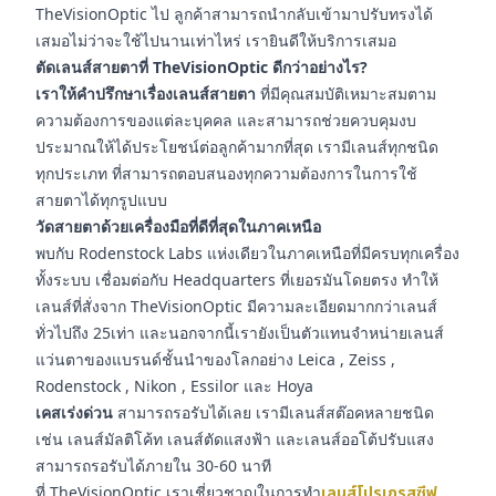
TheVisionOptic ไป ลูกค้าสามารถนำกลับเข้ามาปรับทรงได้
เสมอไม่ว่าจะใช้ไปนานเท่าไหร่ เรายินดีให้บริการเสมอ
ตัดเลนส์สายตาที่ TheVisionOptic ดีกว่าอย่างไร?
เราให้คำปรึกษาเรื่องเลนส์สายตา
ที่มีคุณสมบัติเหมาะสมตาม
ความต้องการของแต่ละบุคคล และสามารถช่วยควบคุมงบ
ประมาณให้ได้ประโยชน์ต่อลูกค้ามากที่สุด เรามีเลนส์ทุกชนิด
ทุกประเภท ที่สามารถตอบสนองทุกความต้องการในการใช้
สายตาได้ทุกรูปแบบ
วัดสายตาด้วยเครื่องมือที่ดีที่สุดในภาคเหนือ
พบกับ Rodenstock Labs แห่งเดียวในภาคเหนือที่มีครบทุกเครื่อง
ทั้งระบบ เชื่อมต่อกับ Headquarters ที่เยอรมันโดยตรง ทำให้
เลนส์ที่สั่งจาก TheVisionOptic มีความละเอียดมากกว่าเลนส์
ทั่วไปถึง 25เท่า และนอกจากนี้เรายังเป็นตัวแทนจำหน่ายเลนส์
แว่นตาของแบรนด์ชั้นนำของโลกอย่าง Leica , Zeiss ,
Rodenstock , Nikon , Essilor และ Hoya
เคสเร่งด่วน
สามารถรอรับได้เลย เรามีเลนส์สต๊อคหลายชนิด
เช่น เลนส์มัลติโค้ท เลนส์ตัดแสงฟ้า และเลนส์ออโต้ปรับแสง
สามารถรอรับได้ภายใน 30-60 นาที
ที่ TheVisionOptic เราเชี่ยวชาญในการทำ
เลนส์โปรเกรสซีฟ