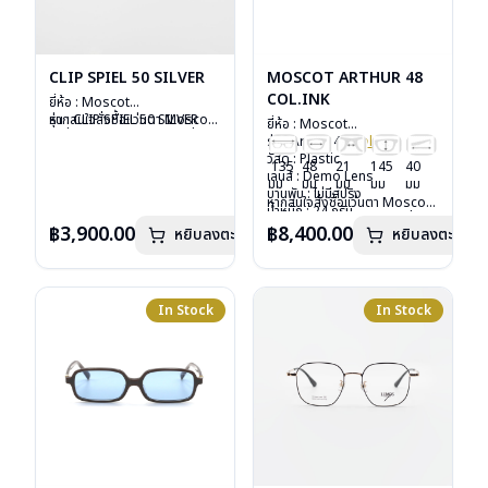
CLIP SPIEL 50 SILVER
MOSCOT ARTHUR 48
COL.INK
ยี่ห้อ : Moscot
รุ่น : CLIP SPIEL 50 SILVER
หากสนใจสั่งชื้อแว่นตา Moscot
ยี่ห้อ : Moscot
วัสดุ : Metal
รุ่นอื่นนอกเหนือจากรายการที่ได้
รุ่น : Arthur 48
Col.ink
เลนส์ : กันแดดสีเขียว G-15
ลงไว้กรุณาติดต่อเรา
คลิก
วัสดุ : Plastic
135
48
21
145
40
Lenses
เลนส์ : Demo Lens
มม
มม
มม
มม
มม
น้ำหนัก : 16 กรัม
บานพับ : ไม่มีสปริง
หากสนใจสั่งชื้อแว่นตา Moscot
อุปกรณ์ : ซองหนัง
น้ำหนัก : 24 กรัม
รุ่นอื่นนอกเหนือจากรายการที่ได้
การรับประกัน : 1 ปี
อุปกรณ์ : กล่องแว่น, กล่อง
฿3,900.00
฿8,400.00
หยิบลงตะกร้า
หยิบลงตะกร้า
ลงไว้กรุณาติดต่อเรา
คลิก
กระดาษ, ผ้าเช็ดแว่น
การรับประกัน : 1 ปี
In Stock
In Stock