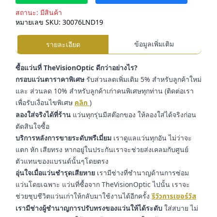
สถานะ:
มีสินค้า
หมายเลข SKU:
30076LND19
ข้อมูลเพิ่มเติม
รายละเอียด
ซื้อแว่นที่ TheVisionOptic ดีกว่าอย่างไร?
กรอบแว่นตาราคาพิเศษ
รับส่วนลดเพิ่มเติม 5% สำหรับลูกค้าใหม่
และ ส่วนลด 10% สำหรับลูกค้าเก่าคนพิเศษทุกท่าน (ติดต่อเรา
เพื่อรับเงื่อนไขพิเศษ
คลิก
)
ลองใส่จริงได้ที่ร้าน
แว่นทุกรุ่นมีสต๊อกของ ให้ลองใส่ได้จริงก่อน
ตัดสินใจซื้อ
บริการหลังการขายระดับพรีเมี่ยม
เราดูแลแว่นทุกอัน ไม่ว่าจะ
แตก หัก เสียทรง หากอยู่ในประกันเราจะช่วยส่งเคลมกับศูนย์
ตัวแทนของแบรนด์นั้นๆโดยตรง
อุ่นใจเมื่อแว่นชำรุดเสียหาย
เรามีช่างที่ชำนาญด้านการซ่อม
แว่นโดยเฉพาะ แว่นที่ซื้อจาก TheVisionOptic ไปนั้น เราจะ
ช่วยชุบชีวิตแว่นเก่าให้กลับมาใช้งานได้อีกครั้ง
รีวิวการเซอร์วิส
เรามีช่างผู้ชำนาญการปรับทรงของแว่นให้ได้ระดับ
ใส่สบาย ไม่