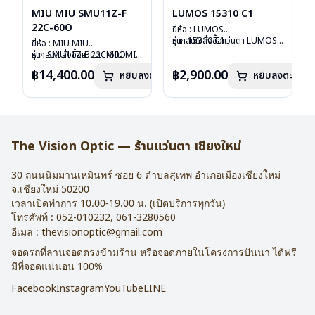
MIU MIU SMU11Z-F
LUMOS 15310 C1
22C-60O
ยี่ห้อ : LUMOS
รุ่น : 15310 C1
หากสนใจสั่งชื้อแว่นตา LUMOS
ยี่ห้อ : MIU MIU
วัสดุ : Titanium
รุ่นอื่นนอกเหนือจากรายการที่ได้
รุ่น : SMU11Z-F 22C-60O
หากสนใจสั่งชื้อแว่นตา MIU MIU
เลนส์ : Demo Lens
ลงไว้กรุณาติดต่อเรา
คลิก
วัสดุ : Plastic
รุ่นอื่นนอกเหนือจากรายการที่ได้
฿14,400.00
฿2,900.00
หยิบลงตะกร้า
บานพับ : ไม่มีสปริง
หยิบลงตะกร้า
เลนส์ : กันแดดสีฟ้า
ลงไว้กรุณาติดต่อเรา
คลิก
น้ำหนัก : 16 กรัม
บานพับ : ไม่มีสปริง
อุปกรณ์ : กล่องแว่น , ผ้าเช็ดแว่น
น้ำหนัก : 24 กรัม
การรับประกัน : 2 ปี
อุปกรณ์ : กล่องแว่น , ผ้าเช็ดแว่น
การรับประกัน : 1 ปี
The Vision Optic — ร้านแว่นตา เชียงใหม่
30 ถนนนิมมานเหมินทร์ ซอย 6
ตำบลสุเทพ อำเภอเมืองเชียงใหม่
จ.
เชียงใหม่
50200
เวลาเปิดทำการ 10.00-19.00 น. (เปิดบริการทุกวัน)
โทรศัพท์ :
052-010232
,
061-3280560
อีเมล :
thevisionoptic@gmail.com
จอดรถที่ลานจอดตรงข้ามร้าน หรือจอดภายในโครงการปันนา ได้ฟรี
มีที่จอดแน่นอน 100%
Facebook
Instagram
YouTube
LINE