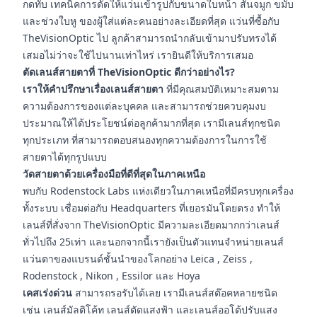
กดทับ เทคนิคการดัดให้แว่นเข้ารูปกับขนาดใบหน้า สันจมูก ขมับ
และช่วงใบหู ของผู้ใส่แต่ละคนอย่างละเอียดที่สุด แว่นที่ซื้อกับ
TheVisionOptic ไป ลูกค้าสามารถนำกลับเข้ามาปรับทรงได้
เสมอไม่ว่าจะใช้ไปนานเท่าไหร่ เรายินดีให้บริการเสมอ
ตัดเลนส์สายตาที่ TheVisionOptic ดีกว่าอย่างไร?
เราให้คำปรึกษาเรื่องเลนส์สายตา
ที่มีคุณสมบัติเหมาะสมตาม
ความต้องการของแต่ละบุคคล และสามารถช่วยควบคุมงบ
ประมาณให้ได้ประโยชน์ต่อลูกค้ามากที่สุด เรามีเลนส์ทุกชนิด
ทุกประเภท ที่สามารถตอบสนองทุกความต้องการในการใช้
สายตาได้ทุกรูปแบบ
วัดสายตาด้วยเครื่องมือที่ดีที่สุดในภาคเหนือ
พบกับ Rodenstock Labs แห่งเดียวในภาคเหนือที่มีครบทุกเครื่อง
ทั้งระบบ เชื่อมต่อกับ Headquarters ที่เยอรมันโดยตรง ทำให้
เลนส์ที่สั่งจาก TheVisionOptic มีความละเอียดมากกว่าเลนส์
ทั่วไปถึง 25เท่า และนอกจากนี้เรายังเป็นตัวแทนจำหน่ายเลนส์
แว่นตาของแบรนด์ชั้นนำของโลกอย่าง Leica , Zeiss ,
Rodenstock , Nikon , Essilor และ Hoya
เคสเร่งด่วน
สามารถรอรับได้เลย เรามีเลนส์สต๊อคหลายชนิด
เช่น เลนส์มัลติโค้ท เลนส์ตัดแสงฟ้า และเลนส์ออโต้ปรับแสง