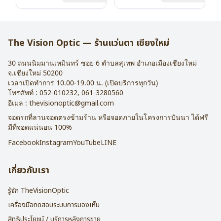
น้ำหนัก : 16 กรัม
น้ำหนัก : 16 กรัม
อุปกรณ์ : กล่องแว่น , ผ้าเช็ดแว่น
อุปกรณ์ : กล่องแว่น , ผ้าเช็ดแว่น
การรับประกัน : 2 ปี
การรับประกัน : 2 ปี
The Vision Optic — ร้านแว่นตา เชียงใหม่
30 ถนนนิมมานเหมินทร์ ซอย 6
ตำบลสุเทพ อำเภอเมืองเชียงใหม่
จ.
เชียงใหม่
50200
เวลาเปิดทำการ 10.00-19.00 น. (เปิดบริการทุกวัน)
โทรศัพท์ :
052-010232
,
061-3280560
อีเมล :
thevisionoptic@gmail.com
จอดรถที่ลานจอดตรงข้ามร้าน หรือจอดภายในโครงการปันนา ได้ฟรี
มีที่จอดแน่นอน 100%
Facebook
Instagram
YouTube
LINE
เกี่ยวกับเรา
รู้จัก TheVisionOptic
เครื่องมือทดสอบระบบการมองเห็น
สิทธิประโยชน์ / บริการหลังการขาย