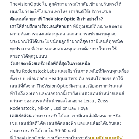
TheVisionOptic ไป ลูกค้าสามารถนำกลับเข้ามาปรับทรงได้
เสมอไม่ว่าจะใช้ไปนานเท่าไหร่ เรายินดีให้บริการเสมอ
ตัดเลนส์สายตาที่ TheVisionOptic ดีกว่าอย่างไร?
เราให้คำปรึกษาเรื่องเลนส์สายตา
ที่มีคุณสมบัติเหมาะสมตาม
ความต้องการของแต่ละบุคคล และสามารถช่วยควบคุมงบ
ประมาณให้ได้ประโยชน์ต่อลูกค้ามากที่สุด เรามีเลนส์ทุกชนิด
ทุกประเภท ที่สามารถตอบสนองทุกความต้องการในการใช้
สายตาได้ทุกรูปแบบ
วัดสายตาด้วยเครื่องมือที่ดีที่สุดในภาคเหนือ
พบกับ Rodenstock Labs แห่งเดียวในภาคเหนือที่มีครบทุกเครื่อง
ทั้งระบบ เชื่อมต่อกับ Headquarters ที่เยอรมันโดยตรง ทำให้
เลนส์ที่สั่งจาก TheVisionOptic มีความละเอียดมากกว่าเลนส์
ทั่วไปถึง 25เท่า และนอกจากนี้เรายังเป็นตัวแทนจำหน่ายเลนส์
แว่นตาของแบรนด์ชั้นนำของโลกอย่าง Leica , Zeiss ,
Rodenstock , Nikon , Essilor และ Hoya
เคสเร่งด่วน
สามารถรอรับได้เลย เรามีเลนส์สต๊อคหลายชนิด
เช่น เลนส์มัลติโค้ท เลนส์ตัดแสงฟ้า และเลนส์ออโต้ปรับแสง
สามารถรอรับได้ภายใน 30-60 นาที
ที่ TheVisionOptic เราเชี่ยวชาญในการทำ
เลนส์โปรเกรสซีฟ