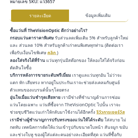
หมายเลข SKU:
แว่3657
ข้อมูลเพิ่มเติม
รายละเอียด
ซื้อแว่นที่ TheVisionOptic ดีกว่าอย่างไร?
กรอบแว่นตาราคาพิเศษ
รับส่วนลดเพิ่มเติม 5% สำหรับลูกค้าใหม่
และ ส่วนลด 10% สำหรับลูกค้าเก่าคนพิเศษทุกท่าน (ติดต่อเรา
เพื่อรับเงื่อนไขพิเศษ
คลิก
)
ลองใส่จริงได้ที่ร้าน
แว่นทุกรุ่นมีสต๊อกของ ให้ลองใส่ได้จริงก่อน
ตัดสินใจซื้อ
บริการหลังการขายระดับพรีเมี่ยม
เราดูแลแว่นทุกอัน ไม่ว่าจะ
แตก หัก เสียทรง หากอยู่ในประกันเราจะช่วยส่งเคลมกับศูนย์
ตัวแทนของแบรนด์นั้นๆโดยตรง
อุ่นใจเมื่อแว่นชำรุดเสียหาย
เรามีช่างที่ชำนาญด้านการซ่อม
แว่นโดยเฉพาะ แว่นที่ซื้อจาก TheVisionOptic ไปนั้น เราจะ
ช่วยชุบชีวิตแว่นเก่าให้กลับมาใช้งานได้อีกครั้ง
รีวิวการเซอร์วิส
เรามีช่างผู้ชำนาญการปรับทรงของแว่นให้ได้ระดับ
ใส่สบาย ไม่
กดทับ เทคนิคการดัดให้แว่นเข้ารูปกับขนาดใบหน้า สันจมูก ขมับ
และช่วงใบหู ของผู้ใส่แต่ละคนอย่างละเอียดที่สุด แว่นที่ซื้อกับ