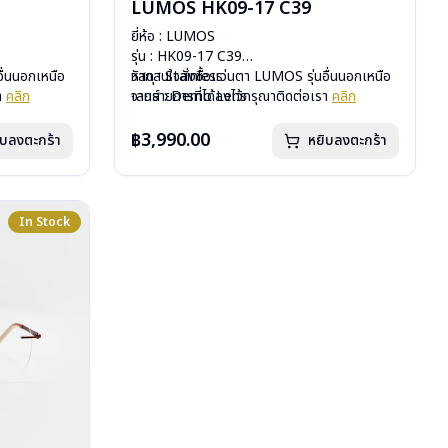
LUMOS HK09-17 C39
ยี่ห้อ : LUMOS
รุ่น : HK09-17 C39
ื่นนอกเหนือ
วัสดุ : Stainless
หากสนใจสั่งชื้อแว่นตา LUMOS รุ่นอื่นนอกเหนือ
รา
คลิก
เลนส์ : Demo Lens
จากรายการที่ได้ลงไว้กรุณาติดต่อเรา
คลิก
บานพับ : ไม่มีสปริง
น้ำหนัก : 16 กรัม
฿3,990.00
ิบลงตะกร้า
หยิบลงตะกร้า
อุปกรณ์ : กล่องแว่น , ผ้าเช็ดแว่น
การรับประกัน : 1 ปี
In Stock