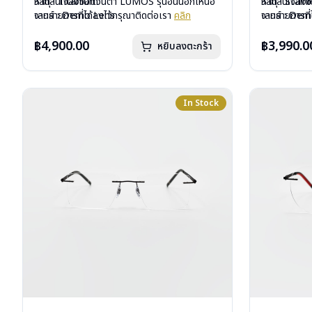
วัสดุ : Titanium
หากสนใจสั่งชื้อแว่นตา LUMOS รุ่นอื่นนอกเหนือ
วัสดุ : Stain
หากสนใจสั่งช
เลนส์ : Demo Lens
จากรายการที่ได้ลงไว้กรุณาติดต่อเรา
คลิก
เลนส์ : De
จากรายการที่
บานพับ : ไม่มีสปริง
บานพับ : ไม่ม
น้ำหนัก : 14 กรัม
น้ำหนัก : 16 
฿4,900.00
฿3,990.0
หยิบลงตะกร้า
อุปกรณ์ : กล่องแว่น , ผ้าเช็ดแว่น
อุปกรณ์ : กล่
การรับประกัน : 2 ปี
การรับประกัน 
In Stock