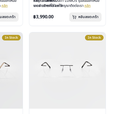
ื่นนอกเหนือ
วัสดุ : Stainless
หากสนใจสั่งชื้อแว่นตา LUMOS รุ่นอื่นนอกเหนือ
รา
คลิก
เลนส์ : Demo Lens
จากรายการที่ได้ลงไว้กรุณาติดต่อเรา
คลิก
บานพับ : ไม่มีสปริง
น้ำหนัก : 16 กรัม
฿3,990.00
ิบลงตะกร้า
หยิบลงตะกร้า
อุปกรณ์ : กล่องแว่น , ผ้าเช็ดแว่น
การรับประกัน : 1 ปี
In Stock
In Stock