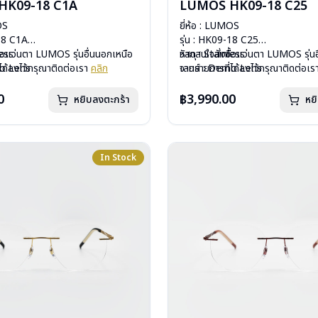
HK09-18 C1A
LUMOS HK09-18 C25
OS
ยี่ห้อ : LUMOS
-18 C1A
รุ่น : HK09-18 C25
less
ื้อแว่นตา LUMOS รุ่นอื่นนอกเหนือ
วัสดุ : Stainless
หากสนใจสั่งชื้อแว่นตา LUMOS รุ่นอ
mo Lens
ได้ลงไว้กรุณาติดต่อเรา
คลิก
เลนส์ : Demo Lens
จากรายการที่ได้ลงไว้กรุณาติดต่อเ
ีสปริง
บานพับ : ไม่มีสปริง
กรัม
น้ำหนัก : 16 กรัม
0
฿3,990.00
หยิบลงตะกร้า
หย
องแว่น , ผ้าเช็ดแว่น
อุปกรณ์ : กล่องแว่น , ผ้าเช็ดแว่น
: 1 ปี
การรับประกัน : 1 ปี
In Stock