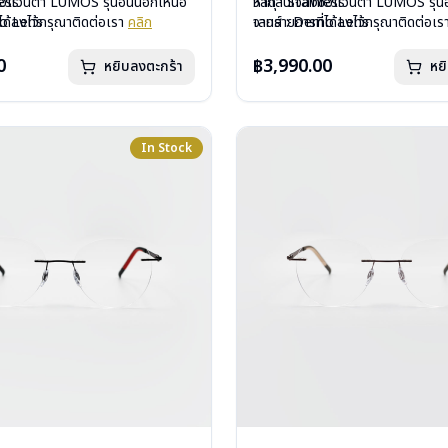
less
ื้อแว่นตา LUMOS รุ่นอื่นนอกเหนือ
วัสดุ : Stainless
หากสนใจสั่งชื้อแว่นตา LUMOS รุ่นอ
mo Lens
ได้ลงไว้กรุณาติดต่อเรา
คลิก
เลนส์ : Demo Lens
จากรายการที่ได้ลงไว้กรุณาติดต่อเ
ีสปริง
บานพับ : ไม่มีสปริง
กรัม
น้ำหนัก : 16 กรัม
0
฿3,990.00
หยิบลงตะกร้า
หย
องแว่น , ผ้าเช็ดแว่น
อุปกรณ์ : กล่องแว่น , ผ้าเช็ดแว่น
: 2 ปี
การรับประกัน : 1 ปี
In Stock