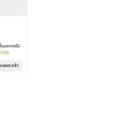
ื่นนอกเหนือ
รา
คลิก
ิบลงตะกร้า