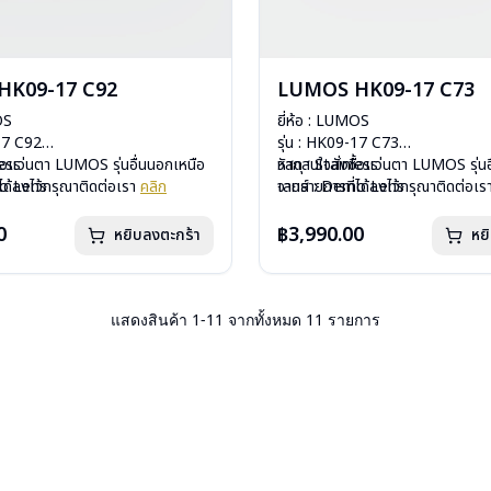
HK09-17 C92
LUMOS HK09-17 C73
OS
ยี่ห้อ : LUMOS
-17 C92
รุ่น : HK09-17 C73
less
ื้อแว่นตา LUMOS รุ่นอื่นนอกเหนือ
วัสดุ : Stainless
หากสนใจสั่งชื้อแว่นตา LUMOS รุ่นอ
mo Lens
ได้ลงไว้กรุณาติดต่อเรา
คลิก
เลนส์ : Demo Lens
จากรายการที่ได้ลงไว้กรุณาติดต่อเ
ีสปริง
บานพับ : ไม่มีสปริง
กรัม
น้ำหนัก : 16 กรัม
0
฿3,990.00
หยิบลงตะกร้า
หย
องแว่น , ผ้าเช็ดแว่น
อุปกรณ์ : กล่องแว่น , ผ้าเช็ดแว่น
: 1 ปี
การรับประกัน : 1 ปี
แสดงสินค้า
1
-
11
จากทั้งหมด
11
รายการ