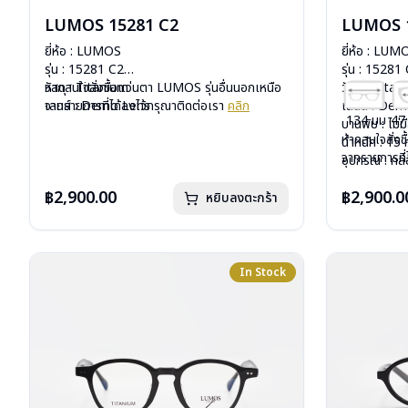
LUMOS 15281 C2
LUMOS 
ยี่ห้อ : LUMOS
ยี่ห้อ : LUM
รุ่น : 15281 C2
รุ่น : 15281
วัสดุ : Titanium
หากสนใจสั่งชื้อแว่นตา LUMOS รุ่นอื่นนอกเหนือ
วัสดุ : Tita
เลนส์ : Demo Lens
จากรายการที่ได้ลงไว้กรุณาติดต่อเรา
คลิก
เลนส์ : De
134 มม
47
บานพับ : ไม่มีสปริง
บานพับ : ไม่ม
หากสนใจสั่งช
น้ำหนัก : 15 กรัม
น้ำหนัก : 15 
จากรายการที่
อุปกรณ์ : กล่องแว่น , ผ้าเช็ดแว่น
อุปกรณ์ : กล่
การรับประกัน : 2 ปี
การรับประกัน 
฿2,900.00
฿2,900.0
หยิบลงตะกร้า
In Stock