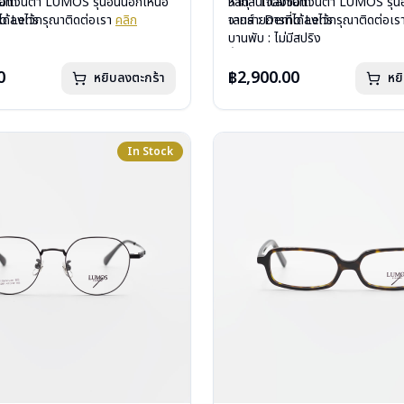
nium
ื้อแว่นตา LUMOS รุ่นอื่นนอกเหนือ
วัสดุ : Titanium
หากสนใจสั่งชื้อแว่นตา LUMOS รุ่นอ
mo Lens
ได้ลงไว้กรุณาติดต่อเรา
คลิก
เลนส์ : Demo Lens
จากรายการที่ได้ลงไว้กรุณาติดต่อเ
ีสปริง
บานพับ : ไม่มีสปริง
กรัม
น้ำหนัก : 16 กรัม
องแว่น , ผ้าเช็ดแว่น
อุปกรณ์ : กล่องแว่น , ผ้าเช็ดแว่น
0
฿2,900.00
หยิบลงตะกร้า
หย
: 2 ปี
การรับประกัน : 2 ปี
In Stock