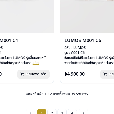
M001 C1
LUMOS M001 C6
OS
ยี่ห้อ : LUMOS
C1
รุ่น : C001 C6
c
ื้อแว่นตา LUMOS รุ่นอื่นนอกเหนือ
วัสดุ : Plastic
หากสนใจสั่งชื้อแว่นตา LUMOS รุ่นอ
mo Lens
ได้ลงไว้กรุณาติดต่อเรา
คลิก
เลนส์ : Demo Lens
จากรายการที่ได้ลงไว้กรุณาติดต่อเ
ีสปริง
บานพับ : ไม่มีสปริง
กรัม
น้ำหนัก : 26 กรัม
0
฿4,900.00
หยิบลงตะกร้า
หย
องแว่น , ผ้าเช็ดแว่น
อุปกรณ์ : กล่องแว่น , ผ้าเช็ดแว่น
: 2 ปี
การรับประกัน : 2 ปี
แสดงสินค้า
1
-
12
จากทั้งหมด
39
รายการ
1
2
3
4