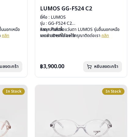
LUMOS GG-F524 C2
ยี่ห้อ : LUMOS
รุ่น : GG-F524 C2
ื่นนอกเหนือ
วัสดุ : Plastic
หากสนใจสั่งชื้อแว่นตา LUMOS รุ่นอื่นนอกเหนือ
รา
คลิก
เลนส์ : Demo Lens
จากรายการที่ได้ลงไว้กรุณาติดต่อเรา
คลิก
บานพับ : ไม่มีสปริง
น้ำหนัก : 29 กรัม
อุปกรณ์ : กล่องแว่น , ผ้าเช็ดแว่น
การรับประกัน : 2 ปี
฿3,900.00
ิบลงตะกร้า
หยิบลงตะกร้า
In Stock
In Stock