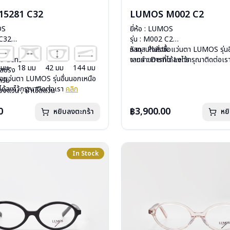
15281 C32
LUMOS M002 C2
OS
ยี่ห้อ : LUMOS
 C32
รุ่น : M002 C2
nium
วัสดุ : Plastic
หากสนใจสั่งชื้อแว่นตา LUMOS รุ่นอ
mo Lens
เลนส์ : Demo Lens
จากรายการที่ได้ลงไว้กรุณาติดต่อเ
 มม
18 มม
42 มม
144 มม
ีสปริง
บานพับ : ไม่มีสปริง
ื้อแว่นตา LUMOS รุ่นอื่นนอกเหนือ
กรัม
น้ำหนัก : 20 กรัม
ได้ลงไว้กรุณาติดต่อเรา
คลิก
องแว่น , ผ้าเช็ดแว่น
อุปกรณ์ : กล่องแว่น , ผ้าเช็ดแว่น
: 2 ปี
การรับประกัน : 2 ปี
0
฿3,900.00
หยิบลงตะกร้า
หย
In Stock