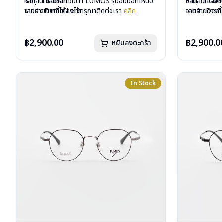
วัสดุ : Titanium
หากสนใจสั่งชื้อแว่นตา LUMOS รุ่นอื่นนอกเหนือ
วัสดุ : Tita
หากสนใจสั่งช
เลนส์ : Demo Lens
จากรายการที่ได้ลงไว้กรุณาติดต่อเรา
คลิก
เลนส์ : De
จากรายการที่
บานพับ : ไม่มีสปริง
บานพับ : ไม่ม
น้ำหนัก : 16 กรัม
น้ำหนัก : 16 
อุปกรณ์ : กล่องแว่น , ผ้าเช็ดแว่น
อุปกรณ์ : กล่
฿2,900.00
฿2,900.0
หยิบลงตะกร้า
การรับประกัน : 2 ปี
การรับประกัน 
In Stock