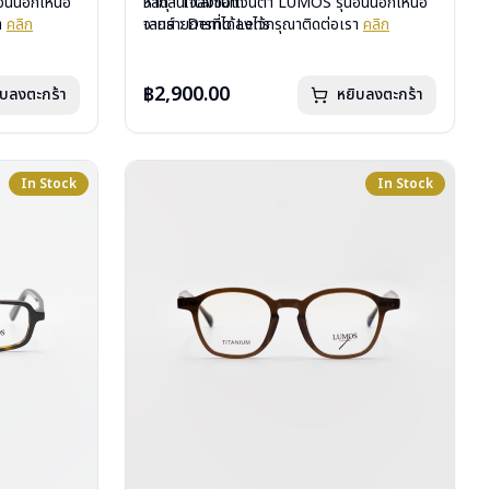
ื่นนอกเหนือ
วัสดุ : Titanium
หากสนใจสั่งชื้อแว่นตา LUMOS รุ่นอื่นนอกเหนือ
รา
คลิก
เลนส์ : Demo Lens
จากรายการที่ได้ลงไว้กรุณาติดต่อเรา
คลิก
บานพับ : ไม่มีสปริง
น้ำหนัก : 16 กรัม
อุปกรณ์ : กล่องแว่น , ผ้าเช็ดแว่น
฿2,900.00
ิบลงตะกร้า
หยิบลงตะกร้า
การรับประกัน : 2 ปี
In Stock
In Stock