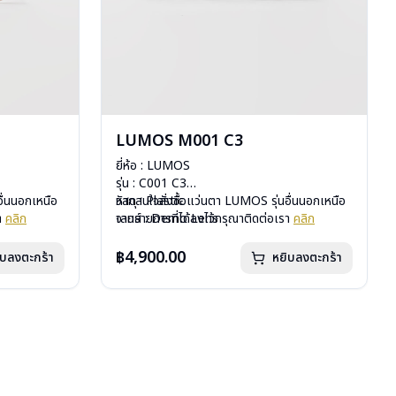
LUMOS M001 C3
ยี่ห้อ : LUMOS
รุ่น : C001 C3
ื่นนอกเหนือ
วัสดุ : Plastic
หากสนใจสั่งชื้อแว่นตา LUMOS รุ่นอื่นนอกเหนือ
รา
คลิก
เลนส์ : Demo Lens
จากรายการที่ได้ลงไว้กรุณาติดต่อเรา
คลิก
บานพับ : ไม่มีสปริง
น้ำหนัก : 26 กรัม
฿4,900.00
ิบลงตะกร้า
หยิบลงตะกร้า
อุปกรณ์ : กล่องแว่น , ผ้าเช็ดแว่น
การรับประกัน : 2 ปี