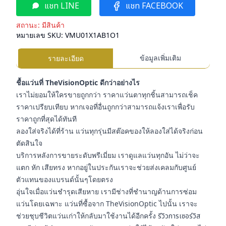
แชท LINE
แชท FACEBOOK
สถานะ:
มีสินค้า
หมายเลข SKU:
VMU01X1AB1O1
ข้อมูลเพิ่มเติม
รายละเอียด
ชื้อแว่นที่ TheVisionOptic ดีกว่าอย่างไร
เราไม่ยอมให้ใครขายถูกกว่า ราคาแว่นตาทุกชิ้นสามารถเช็ค
ราคาเปรียบเทียบ หากเจอที่อื่นถูกกว่าสามารถแจ้งเราเพื่อรับ
ราคาถูกที่สุดได้ทันที
ลองใส่จริงได้ที่ร้าน แว่นทุกรุ่นมีสต๊อคของให้ลองใส่ได้จริงก่อน
ตัดสินใจ
บริการหลังการขายระดับพรีเมี่ยม เราดูแลแว่นทุกอัน ไม่ว่าจะ
แตก หัก เสียทรง หากอยู่ในประกันเราจะช่วยส่งเคลมกับศูนย์
ตัวแทนของแบรนด์นั้นๆโดยตรง
อุ่นใจเมื่อแว่นชำรุดเสียหาย เรามีช่างที่ชำนาญด้านการซ่อม
แว่นโดยเฉพาะ แว่นที่ซื้อจาก TheVisionOptic ไปนั้น เราจะ
ช่วยชุบชีวิตแว่นเก่าให้กลับมาใช้งานได้อีกครั้ง
รีวิวการเซอร์วิส