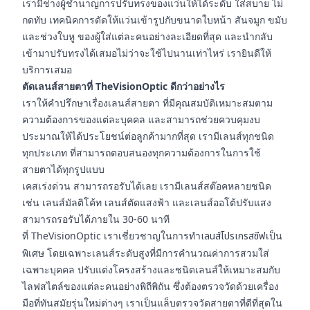
เรามีช่างผู้ชำนาญการปรับทรงของแว่นให้ได้ระดับ ใส่สบาย ไม่
กดทับ เทคนิคการดัดให้แว่นเข้ารูปกับขนาดใบหน้า สันจมูก ขมับ
และช่วงใบหู ของผู้ใส่แต่ละคนอย่างละเอียดที่สุด และนำกลับ
เข้ามาปรับทรงได้เสมอไม่ว่าจะใช้ไปนานเท่าไหร่ เรายินดีให้
บริการเสมอ
ตัดเลนส์สายตาที่ TheVisionOptic ดีกว่าอย่างไร
เราให้คำปรึกษาเรื่องเลนส์สายตา ที่มีคุณสมบัติเหมาะสมตาม
ความต้องการของแต่ละบุคคล และสามารถช่วยควบคุมงบ
ประมาณให้ได้ประโยชน์ต่อลูกค้ามากที่สุด เรามีเลนส์ทุกชนิด
ทุกประเภท ที่สามารถตอบสนองทุกความต้องการในการใช้
สายตาได้ทุกรูปแบบ
เคสเร่งด่วน สามารถรอรับได้เลย เรามีเลนส์สต๊อคหลายชนิด
เช่น เลนส์มัลติโค้ท เลนส์ตัดแสงฟ้า และเลนส์ออโต้ปรับแสง
สามารถรอรับได้ภายใน 30-60 นาที
ที่ TheVisionOptic เราเชี่ยวชาญในการทำ
เลนส์โปรเกรสซีฟ
เป็น
พิเศษ โดยเฉพาะเลนส์ระดับสูงที่มีการคำนวณค่าการสวมใส่
เฉพาะบุคคล ปรับแต่งโครงสร้างและชนิดเลนส์ให้เหมาะสมกับ
ไลฟสไตล์ของแต่ละคนอย่างพิถีพิถัน ซึ่งต้องตรวจวัดด้วยเครื่อง
มือที่ทันสมัยรุ่นใหม่ต่างๆ เราเป็นแล็บตรวจวัดสายตาที่ดีที่สุดใน