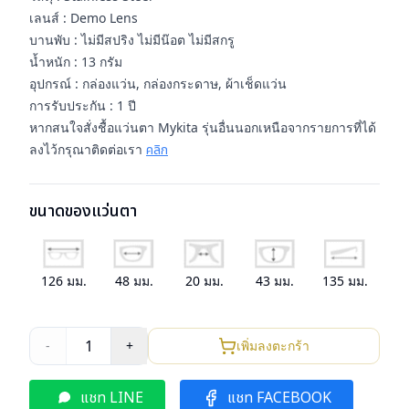
เลนส์ : Demo Lens
บานพับ : ไม่มีสปริง ไม่มีน๊อต ไม่มีสกรู
น้ำหนัก : 13 กรัม
อุปกรณ์ : กล่องแว่น, กล่องกระดาษ, ผ้าเช็ดแว่น
การรับประกัน : 1 ปี
หากสนใจสั่งชื้อแว่นตา Mykita รุ่นอื่นนอกเหนือจากรายการที่ได้
ลงไว้กรุณาติดต่อเรา
คลิก
ขนาดของแว่นตา
126
มม.
48
มม.
20
มม.
43
มม.
135
มม.
1
-
+
เพิ่มลงตะกร้า
แชท LINE
แชท FACEBOOK