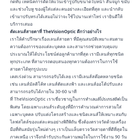
กดทับ เทคนิคการดัดให้แว่นเข้ารูปกับขนาดใบหน้า สันจมูก ขมับ
และช่วงใบหู ของผู้ใส่แต่ละคนอย่างละเอียดที่สุด และนำกลับ
เข้ามาปรับทรงได้เสมอไม่ว่าจะใช้ไปนานเท่าไหร่ เรายินดีให้
บริการเสมอ
ตัดเลนส์สายตาที่ TheVisionOptic ดีกว่าอย่างไร
เราให้คำปรึกษาเรื่องเลนส์สายตา ที่มีคุณสมบัติเหมาะสมตาม
ความต้องการของแต่ละบุคคล และสามารถช่วยควบคุมงบ
ประมาณให้ได้ประโยชน์ต่อลูกค้ามากที่สุด เรามีเลนส์ทุกชนิด
ทุกประเภท ที่สามารถตอบสนองทุกความต้องการในการใช้
สายตาได้ทุกรูปแบบ
เคสเร่งด่วน สามารถรอรับได้เลย เรามีเลนส์สต๊อคหลายชนิด
เช่น เลนส์มัลติโค้ท เลนส์ตัดแสงฟ้า และเลนส์ออโต้ปรับแสง
สามารถรอรับได้ภายใน 30-60 นาที
ที่ TheVisionOptic เราเชี่ยวชาญในการทำ
เลนส์โปรเกรสซีฟ
เป็น
พิเศษ โดยเฉพาะเลนส์ระดับสูงที่มีการคำนวณค่าการสวมใส่
เฉพาะบุคคล ปรับแต่งโครงสร้างและชนิดเลนส์ให้เหมาะสมกับ
ไลฟสไตล์ของแต่ละคนอย่างพิถีพิถัน ซึ่งต้องตรวจวัดด้วยเครื่อง
มือที่ทันสมัยรุ่นใหม่ต่างๆ เราเป็นแล็บตรวจวัดสายตาที่ดีที่สุดใน
ภาคเหนือ เราจึงกล้ารับประกันความพอใจในการใช้งาน 90 วัน