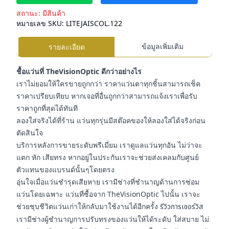
สถานะ:
มีสินค้า
หมายเลข SKU:
LITEJAISCOL.122
ข้อมูลเพิ่มเติม
รายละเอียด
ชื้อแว่นที่ TheVisionOptic ดีกว่าอย่างไร
เราไม่ยอมให้ใครขายถูกกว่า ราคาแว่นตาทุกชิ้นสามารถเช็ค
ราคาเปรียบเทียบ หากเจอที่อื่นถูกกว่าสามารถแจ้งเราเพื่อรับ
ราคาถูกที่สุดได้ทันที
ลองใส่จริงได้ที่ร้าน แว่นทุกรุ่นมีสต๊อคของให้ลองใส่ได้จริงก่อน
ตัดสินใจ
บริการหลังการขายระดับพรีเมี่ยม เราดูแลแว่นทุกอัน ไม่ว่าจะ
แตก หัก เสียทรง หากอยู่ในประกันเราจะช่วยส่งเคลมกับศูนย์
ตัวแทนของแบรนด์นั้นๆโดยตรง
อุ่นใจเมื่อแว่นชำรุดเสียหาย เรามีช่างที่ชำนาญด้านการซ่อม
แว่นโดยเฉพาะ แว่นที่ซื้อจาก TheVisionOptic ไปนั้น เราจะ
ช่วยชุบชีวิตแว่นเก่าให้กลับมาใช้งานได้อีกครั้ง
รีวิวการเซอร์วิส
เรามีช่างผู้ชำนาญการปรับทรงของแว่นให้ได้ระดับ ใส่สบาย ไม่