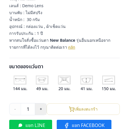
เลนส์ : Demo Lens
บานพับ : ไม่มีสปริง
น้ำหนัก : 30 กรัม
อุปกรณ์ : กล่องแว่น , ผ้าเช็ดแว่น
การรับประกัน : 1 ปี
หากสนใจสั่งชื้อแว่นตา
New Balance
รุ่นอื่นนอกเหนือจาก
รายการที่ได้ลงไว้ กรุณาติดต่อเรา
คลิก
ขนาดของแว่นตา
144
มม.
49
มม.
20
มม.
41
มม.
150
มม.
1
-
+
เพิ่มลงตะกร้า
แชท LINE
แชท FACEBOOK