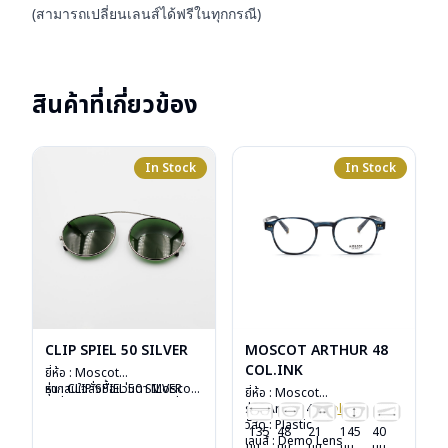
(สามารถเปลี่ยนเลนส์ได้ฟรีในทุกกรณี)
สินค้าที่เกี่ยวข้อง
In Stock
In Stock
CLIP SPIEL 50 SILVER
MOSCOT ARTHUR 48
COL.INK
ยี่ห้อ : Moscot
รุ่น : CLIP SPIEL 50 SILVER
หากสนใจสั่งชื้อแว่นตา Moscot
ยี่ห้อ : Moscot
วัสดุ : Metal
รุ่นอื่นนอกเหนือจากรายการที่ได้
รุ่น : Arthur 48
Col.ink
เลนส์ : กันแดดสีเขียว G-15
ลงไว้กรุณาติดต่อเรา
คลิก
วัสดุ : Plastic
135
48
21
145
40
Lenses
เลนส์ : Demo Lens