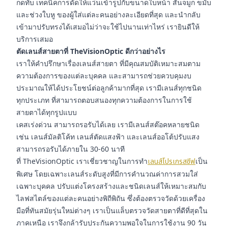
กดทับ เทคนิคการดัดให้แว่นเข้ารูปกับขนาดใบหน้า สันจมูก ขมับ
และช่วงใบหู ของผู้ใส่แต่ละคนอย่างละเอียดที่สุด และนำกลับ
เข้ามาปรับทรงได้เสมอไม่ว่าจะใช้ไปนานเท่าไหร่ เรายินดีให้
บริการเสมอ
ตัดเลนส์สายตาที่ TheVisionOptic ดีกว่าอย่างไร
เราให้คำปรึกษาเรื่องเลนส์สายตา ที่มีคุณสมบัติเหมาะสมตาม
ความต้องการของแต่ละบุคคล และสามารถช่วยควบคุมงบ
ประมาณให้ได้ประโยชน์ต่อลูกค้ามากที่สุด เรามีเลนส์ทุกชนิด
ทุกประเภท ที่สามารถตอบสนองทุกความต้องการในการใช้
สายตาได้ทุกรูปแบบ
เคสเร่งด่วน สามารถรอรับได้เลย เรามีเลนส์สต๊อคหลายชนิด
เช่น เลนส์มัลติโค้ท เลนส์ตัดแสงฟ้า และเลนส์ออโต้ปรับแสง
สามารถรอรับได้ภายใน 30-60 นาที
ที่ TheVisionOptic เราเชี่ยวชาญในการทำ
เลนส์โปรเกรสซีฟ
เป็น
พิเศษ โดยเฉพาะเลนส์ระดับสูงที่มีการคำนวณค่าการสวมใส่
เฉพาะบุคคล ปรับแต่งโครงสร้างและชนิดเลนส์ให้เหมาะสมกับ
ไลฟสไตล์ของแต่ละคนอย่างพิถีพิถัน ซึ่งต้องตรวจวัดด้วยเครื่อง
มือที่ทันสมัยรุ่นใหม่ต่างๆ เราเป็นแล็บตรวจวัดสายตาที่ดีที่สุดใน
ภาคเหนือ เราจึงกล้ารับประกันความพอใจในการใช้งาน 90 วัน