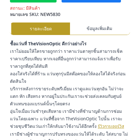
สถานะ:
มีสินค้า
หมายเลข SKU:
NEW5830
ข้อมูลเพิ่มเติม
รายละเอียด
ชื้อแว่นที่ TheVisionOptic ดีกว่าอย่างไร
เราไม่ยอมให้ใครขายถูกกว่า ราคาแว่นตาทุกชิ้นสามารถเช็ค
ราคาเปรียบเทียบ หากเจอที่อื่นถูกกว่าสามารถแจ้งเราเพื่อรับ
ราคาถูกที่สุดได้ทันที
ลองใส่จริงได้ที่ร้าน แว่นทุกรุ่นมีสต๊อคของให้ลองใส่ได้จริงก่อน
ตัดสินใจ
บริการหลังการขายระดับพรีเมี่ยม เราดูแลแว่นทุกอัน ไม่ว่าจะ
แตก หัก เสียทรง หากอยู่ในประกันเราจะช่วยส่งเคลมกับศูนย์
ตัวแทนของแบรนด์นั้นๆโดยตรง
อุ่นใจเมื่อแว่นชำรุดเสียหาย เรามีช่างที่ชำนาญด้านการซ่อม
แว่นโดยเฉพาะ แว่นที่ซื้อจาก TheVisionOptic ไปนั้น เราจะ
ช่วยชุบชีวิตแว่นเก่าให้กลับมาใช้งานได้อีกครั้ง
รีวิวการเซอร์วิส
เรามีช่างผู้ชำนาญการปรับทรงของแว่นให้ได้ระดับ ใส่สบาย ไม่