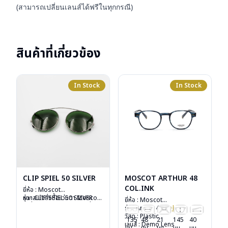
(สามารถเปลี่ยนเลนส์ได้ฟรีในทุกกรณี)
สินค้าที่เกี่ยวข้อง
In Stock
In Stock
CLIP SPIEL 50 SILVER
MOSCOT ARTHUR 48
COL.INK
ยี่ห้อ : Moscot
รุ่น : CLIP SPIEL 50 SILVER
หากสนใจสั่งชื้อแว่นตา Moscot
ยี่ห้อ : Moscot
วัสดุ : Metal
รุ่นอื่นนอกเหนือจากรายการที่ได้
รุ่น : Arthur 48
Col.ink
เลนส์ : กันแดดสีเขียว G-15
ลงไว้กรุณาติดต่อเรา
คลิก
วัสดุ : Plastic
135
48
21
145
40
Lenses
เลนส์ : Demo Lens