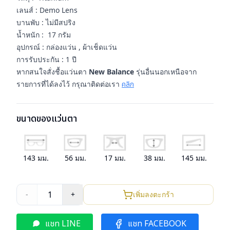
เลนส์ : Demo Lens
บานพับ : ไม่มีสปริง
น้ำหนัก : 17 กรัม
อุปกรณ์ : กล่องแว่น , ผ้าเช็ดแว่น
การรับประกัน : 1 ปี
หากสนใจสั่งชื้อแว่นตา
New Balance
รุ่นอื่นนอกเหนือจาก
รายการที่ได้ลงไว้ กรุณาติดต่อเรา
คลิก
ขนาดของแว่นตา
143
มม.
56
มม.
17
มม.
38
มม.
145
มม.
1
-
+
เพิ่มลงตะกร้า
แชท LINE
แชท FACEBOOK