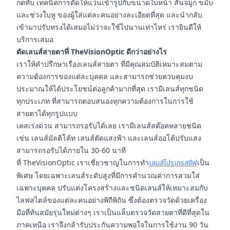
กดทับ เทคนิคการดัดให้แว่นเข้ารูปกับขนาดใบหน้า สันจมูก ขมับ
และช่วงใบหู ของผู้ใส่แต่ละคนอย่างละเอียดที่สุด และนำกลับ
เข้ามาปรับทรงได้เสมอไม่ว่าจะใช้ไปนานเท่าไหร่ เรายินดีให้
บริการเสมอ
ตัดเลนส์สายตาที่ TheVisionOptic ดีกว่าอย่างไร
เราให้คำปรึกษาเรื่องเลนส์สายตา ที่มีคุณสมบัติเหมาะสมตาม
ความต้องการของแต่ละบุคคล และสามารถช่วยควบคุมงบ
ประมาณให้ได้ประโยชน์ต่อลูกค้ามากที่สุด เรามีเลนส์ทุกชนิด
ทุกประเภท ที่สามารถตอบสนองทุกความต้องการในการใช้
สายตาได้ทุกรูปแบบ
เคสเร่งด่วน สามารถรอรับได้เลย เรามีเลนส์สต๊อคหลายชนิด
เช่น เลนส์มัลติโค้ท เลนส์ตัดแสงฟ้า และเลนส์ออโต้ปรับแสง
สามารถรอรับได้ภายใน 30-60 นาที
ที่ TheVisionOptic เราเชี่ยวชาญในการทำ
เลนส์โปรเกรสซีฟ
เป็น
พิเศษ โดยเฉพาะเลนส์ระดับสูงที่มีการคำนวณค่าการสวมใส่
เฉพาะบุคคล ปรับแต่งโครงสร้างและชนิดเลนส์ให้เหมาะสมกับ
ไลฟสไตล์ของแต่ละคนอย่างพิถีพิถัน ซึ่งต้องตรวจวัดด้วยเครื่อง
มือที่ทันสมัยรุ่นใหม่ต่างๆ เราเป็นแล็บตรวจวัดสายตาที่ดีที่สุดใน
ภาคเหนือ เราจึงกล้ารับประกันความพอใจในการใช้งาน 90 วัน