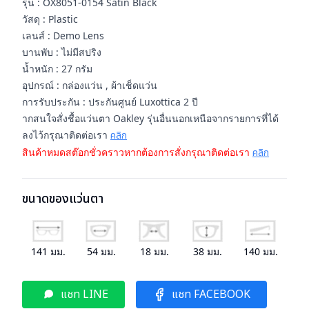
รุ่น : OX8051-0154 Satin Black
วัสดุ : Plastic
เลนส์ : Demo Lens
บานพับ : ไม่มีสปริง
น้ำหนัก : 27 กรัม
อุปกรณ์ : กล่องแว่น , ผ้าเช็ดแว่น
การรับประกัน : ประกันศูนย์ Luxottica 2 ปี
ากสนใจสั่งชื้อแว่นตา Oakley รุ่นอื่นนอกเหนือจากรายการที่ได้
ลงไว้กรุณาติดต่อเรา
คลิก
สินค้าหมดสต๊อกชั่วคราวหากต้องการสั่งกรุณาติดต่อเรา
คลิก
ขนาดของแว่นตา
141
มม.
54
มม.
18
มม.
38
มม.
140
มม.
แชท LINE
แชท FACEBOOK