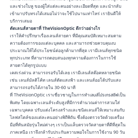
และช่วงใบหู ของผู้ใส่แต่ละคนอย่างละเอียดที่สุด และนำกลับ
เข้ามาปรับทรงได้เสมอไม่ว่าจะใช้ไปนานเท่าไหร่ เรายินดีให้
บริการเสมอ
ตัดเลนส์สายตาที่ TheVisionOptic ดีกว่าอย่างไร
เราให้คำปรึกษาเรื่องเลนส์สายตา ที่มีคุณสมบัติเหมาะสมตาม
ความต้องการของแต่ละบุคคล และสามารถช่วยควบคุมงบ
ประมาณให้ได้ประโยชน์ต่อลูกค้ามากที่สุด เรามีเลนส์ทุกชนิด
ทุกประเภท ที่สามารถตอบสนองทุกความต้องการในการใช้
สายตาได้ทุกรูปแบบ
เคสเร่งด่วน สามารถรอรับได้เลย เรามีเลนส์สต๊อคหลายชนิด
เช่น เลนส์มัลติโค้ท เลนส์ตัดแสงฟ้า และเลนส์ออโต้ปรับแสง
สามารถรอรับได้ภายใน 30-60 นาที
ที่ TheVisionOptic เราเชี่ยวชาญในการทำ
เลนส์โปรเกรสซีฟ
เป็น
พิเศษ โดยเฉพาะเลนส์ระดับสูงที่มีการคำนวณค่าการสวมใส่
เฉพาะบุคคล ปรับแต่งโครงสร้างและชนิดเลนส์ให้เหมาะสมกับ
ไลฟสไตล์ของแต่ละคนอย่างพิถีพิถัน ซึ่งต้องตรวจวัดด้วยเครื่อง
มือที่ทันสมัยรุ่นใหม่ต่างๆ เราเป็นแล็บตรวจวัดสายตาที่ดีที่สุดใน
ภาคเหนือ เราจึงกล้ารับประกันความพอใจในการใช้งาน 90 วัน