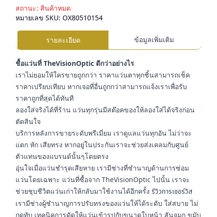
สถานะ:
สินค้าหมด
หมายเลข SKU:
OX80510154
ข้อมูลเพิ่มเติม
รายละเอียด
ชื้อแว่นที่ TheVisionOptic ดีกว่าอย่างไร
เราไม่ยอมให้ใครขายถูกกว่า ราคาแว่นตาทุกชิ้นสามารถเช็ค
ราคาเปรียบเทียบ หากเจอที่อื่นถูกกว่าสามารถแจ้งเราเพื่อรับ
ราคาถูกที่สุดได้ทันที
ลองใส่จริงได้ที่ร้าน แว่นทุกรุ่นมีสต๊อคของให้ลองใส่ได้จริงก่อน
ตัดสินใจ
บริการหลังการขายระดับพรีเมี่ยม เราดูแลแว่นทุกอัน ไม่ว่าจะ
แตก หัก เสียทรง หากอยู่ในประกันเราจะช่วยส่งเคลมกับศูนย์
ตัวแทนของแบรนด์นั้นๆโดยตรง
อุ่นใจเมื่อแว่นชำรุดเสียหาย เรามีช่างที่ชำนาญด้านการซ่อม
แว่นโดยเฉพาะ แว่นที่ซื้อจาก TheVisionOptic ไปนั้น เราจะ
ช่วยชุบชีวิตแว่นเก่าให้กลับมาใช้งานได้อีกครั้ง
รีวิวการเซอร์วิส
เรามีช่างผู้ชำนาญการปรับทรงของแว่นให้ได้ระดับ ใส่สบาย ไม่
กดทับ เทคนิคการดัดให้แว่นเข้ารูปกับขนาดใบหน้า สันจมูก ขมับ