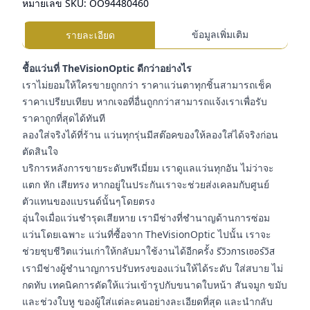
หมายเลข SKU:
OO94480460
ข้อมูลเพิ่มเติม
รายละเอียด
ชื้อแว่นที่ TheVisionOptic ดีกว่าอย่างไร
เราไม่ยอมให้ใครขายถูกกว่า ราคาแว่นตาทุกชิ้นสามารถเช็ค
ราคาเปรียบเทียบ หากเจอที่อื่นถูกกว่าสามารถแจ้งเราเพื่อรับ
ราคาถูกที่สุดได้ทันที
ลองใส่จริงได้ที่ร้าน แว่นทุกรุ่นมีสต๊อคของให้ลองใส่ได้จริงก่อน
ตัดสินใจ
บริการหลังการขายระดับพรีเมี่ยม เราดูแลแว่นทุกอัน ไม่ว่าจะ
แตก หัก เสียทรง หากอยู่ในประกันเราจะช่วยส่งเคลมกับศูนย์
ตัวแทนของแบรนด์นั้นๆโดยตรง
อุ่นใจเมื่อแว่นชำรุดเสียหาย เรามีช่างที่ชำนาญด้านการซ่อม
แว่นโดยเฉพาะ แว่นที่ซื้อจาก TheVisionOptic ไปนั้น เราจะ
ช่วยชุบชีวิตแว่นเก่าให้กลับมาใช้งานได้อีกครั้ง
รีวิวการเซอร์วิส
เรามีช่างผู้ชำนาญการปรับทรงของแว่นให้ได้ระดับ ใส่สบาย ไม่
กดทับ เทคนิคการดัดให้แว่นเข้ารูปกับขนาดใบหน้า สันจมูก ขมับ
และช่วงใบหู ของผู้ใส่แต่ละคนอย่างละเอียดที่สุด และนำกลับ