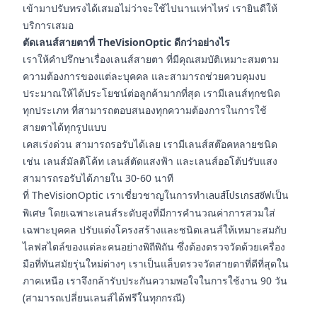
เข้ามาปรับทรงได้เสมอไม่ว่าจะใช้ไปนานเท่าไหร่ เรายินดีให้
บริการเสมอ
ตัดเลนส์สายตาที่ TheVisionOptic ดีกว่าอย่างไร
เราให้คำปรึกษาเรื่องเลนส์สายตา ที่มีคุณสมบัติเหมาะสมตาม
ความต้องการของแต่ละบุคคล และสามารถช่วยควบคุมงบ
ประมาณให้ได้ประโยชน์ต่อลูกค้ามากที่สุด เรามีเลนส์ทุกชนิด
ทุกประเภท ที่สามารถตอบสนองทุกความต้องการในการใช้
สายตาได้ทุกรูปแบบ
เคสเร่งด่วน สามารถรอรับได้เลย เรามีเลนส์สต๊อคหลายชนิด
เช่น เลนส์มัลติโค้ท เลนส์ตัดแสงฟ้า และเลนส์ออโต้ปรับแสง
สามารถรอรับได้ภายใน 30-60 นาที
ที่ TheVisionOptic เราเชี่ยวชาญในการทำ
เลนส์โปรเกรสซีฟ
เป็น
พิเศษ โดยเฉพาะเลนส์ระดับสูงที่มีการคำนวณค่าการสวมใส่
เฉพาะบุคคล ปรับแต่งโครงสร้างและชนิดเลนส์ให้เหมาะสมกับ
ไลฟสไตล์ของแต่ละคนอย่างพิถีพิถัน ซึ่งต้องตรวจวัดด้วยเครื่อง
มือที่ทันสมัยรุ่นใหม่ต่างๆ เราเป็นแล็บตรวจวัดสายตาที่ดีที่สุดใน
ภาคเหนือ เราจึงกล้ารับประกันความพอใจในการใช้งาน 90 วัน
(สามารถเปลี่ยนเลนส์ได้ฟรีในทุกกรณี)