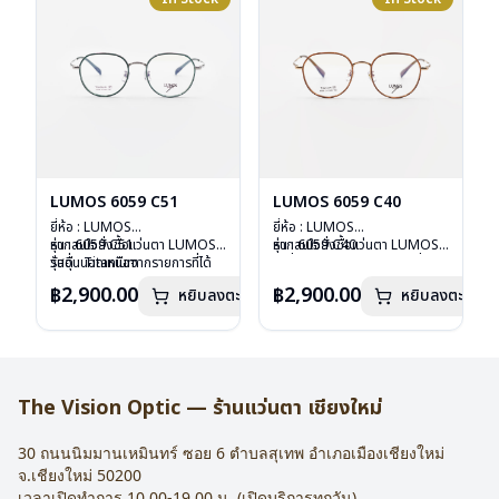
LUMOS 6059 C51
LUMOS 6059 C40
ยี่ห้อ : LUMOS
ยี่ห้อ : LUMOS
รุ่น : 6059 C51
หากสนใจสั่งชื้อแว่นตา LUMOS
รุ่น : 6059 C40
หากสนใจสั่งชื้อแว่นตา LUMOS
วัสดุ : Titanium
รุ่นอื่นนอกเหนือจากรายการที่ได้
วัสดุ : Titanium
รุ่นอื่นนอกเหนือจากรายการที่ได้
เลนส์ : Demo Lens
ลงไว้กรุณาติดต่อเรา
คลิก
เลนส์ : Demo Lens
ลงไว้กรุณาติดต่อเรา
คลิก
฿2,900.00
฿2,900.00
หยิบลงตะกร้า
หยิบลงตะกร้า
บานพับ : ไม่มีสปริง
บานพับ : ไม่มีสปริง
น้ำหนัก : 16 กรัม
น้ำหนัก : 16 กรัม
อุปกรณ์ : กล่องแว่น , ผ้าเช็ดแว่น
อุปกรณ์ : กล่องแว่น , ผ้าเช็ดแว่น
การรับประกัน : 2 ปี
การรับประกัน : 2 ปี
The Vision Optic — ร้านแว่นตา เชียงใหม่
30 ถนนนิมมานเหมินทร์ ซอย 6
ตำบลสุเทพ อำเภอเมืองเชียงใหม่
จ.
เชียงใหม่
50200
เวลาเปิดทำการ 10.00-19.00 น. (เปิดบริการทุกวัน)