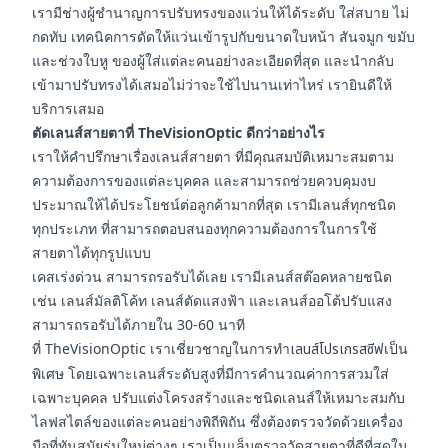
เรามีช่างผู้ชำนาญการปรับทรงของแว่นให้ได้ระดับ ใส่สบาย ไม่
กดทับ เทคนิคการดัดให้แว่นเข้ารูปกับขนาดใบหน้า สันจมูก ขมับ
และช่วงใบหู ของผู้ใส่แต่ละคนอย่างละเอียดที่สุด และนำกลับ
เข้ามาปรับทรงได้เสมอไม่ว่าจะใช้ไปนานเท่าไหร่ เรายินดีให้
บริการเสมอ
ตัดเลนส์สายตาที่ TheVisionOptic ดีกว่าอย่างไร
เราให้คำปรึกษาเรื่องเลนส์สายตา ที่มีคุณสมบัติเหมาะสมตาม
ความต้องการของแต่ละบุคคล และสามารถช่วยควบคุมงบ
ประมาณให้ได้ประโยชน์ต่อลูกค้ามากที่สุด เรามีเลนส์ทุกชนิด
ทุกประเภท ที่สามารถตอบสนองทุกความต้องการในการใช้
สายตาได้ทุกรูปแบบ
เคสเร่งด่วน สามารถรอรับได้เลย เรามีเลนส์สต๊อคหลายชนิด
เช่น เลนส์มัลติโค้ท เลนส์ตัดแสงฟ้า และเลนส์ออโต้ปรับแสง
สามารถรอรับได้ภายใน 30-60 นาที
ที่ TheVisionOptic เราเชี่ยวชาญในการทำ
เลนส์โปรเกรสซีฟ
เป็น
พิเศษ โดยเฉพาะเลนส์ระดับสูงที่มีการคำนวณค่าการสวมใส่
เฉพาะบุคคล ปรับแต่งโครงสร้างและชนิดเลนส์ให้เหมาะสมกับ
ไลฟสไตล์ของแต่ละคนอย่างพิถีพิถัน ซึ่งต้องตรวจวัดด้วยเครื่อง
มือที่ทันสมัยรุ่นใหม่ต่างๆ เราเป็นแล็บตรวจวัดสายตาที่ดีที่สุดใน