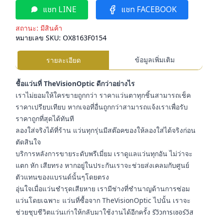
แชท LINE
แชท FACEBOOK
สถานะ:
มีสินค้า
หมายเลข SKU:
OX8163F0154
ข้อมูลเพิ่มเติม
รายละเอียด
ชื้อแว่นที่ TheVisionOptic ดีกว่าอย่างไร
เราไม่ยอมให้ใครขายถูกกว่า ราคาแว่นตาทุกชิ้นสามารถเช็ค
ราคาเปรียบเทียบ หากเจอที่อื่นถูกกว่าสามารถแจ้งเราเพื่อรับ
ราคาถูกที่สุดได้ทันที
ลองใส่จริงได้ที่ร้าน แว่นทุกรุ่นมีสต๊อคของให้ลองใส่ได้จริงก่อน
ตัดสินใจ
บริการหลังการขายระดับพรีเมี่ยม เราดูแลแว่นทุกอัน ไม่ว่าจะ
แตก หัก เสียทรง หากอยู่ในประกันเราจะช่วยส่งเคลมกับศูนย์
ตัวแทนของแบรนด์นั้นๆโดยตรง
อุ่นใจเมื่อแว่นชำรุดเสียหาย เรามีช่างที่ชำนาญด้านการซ่อม
แว่นโดยเฉพาะ แว่นที่ซื้อจาก TheVisionOptic ไปนั้น เราจะ
ช่วยชุบชีวิตแว่นเก่าให้กลับมาใช้งานได้อีกครั้ง
รีวิวการเซอร์วิส