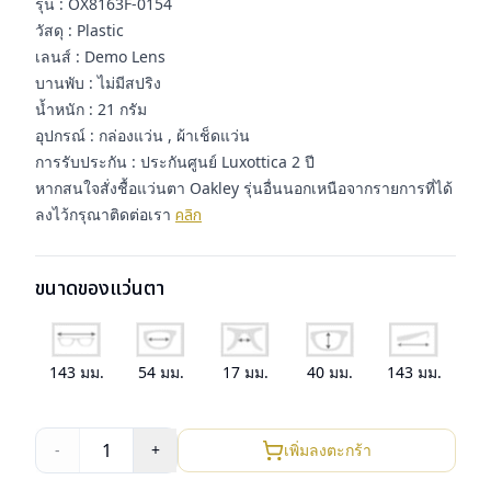
รุ่น : OX8163F-0154
วัสดุ : Plastic
เลนส์ : Demo Lens
บานพับ : ไม่มีสปริง
น้ำหนัก : 21 กรัม
อุปกรณ์ : กล่องแว่น , ผ้าเช็ดแว่น
การรับประกัน : ประกันศูนย์ Luxottica 2 ปี
หากสนใจสั่งชื้อแว่นตา Oakley รุ่นอื่นนอกเหนือจากรายการที่ได้
ลงไว้กรุณาติดต่อเรา
คลิก
ขนาดของแว่นตา
143
มม.
54
มม.
17
มม.
40
มม.
143
มม.
1
-
+
เพิ่มลงตะกร้า