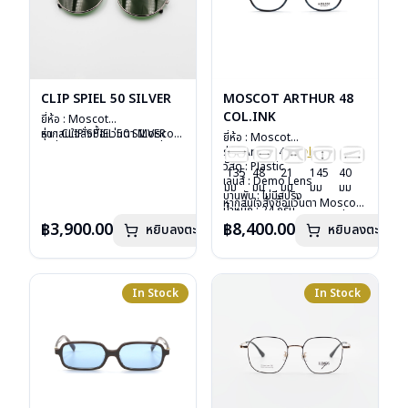
CLIP SPIEL 50 SILVER
MOSCOT ARTHUR 48
COL.INK
ยี่ห้อ : Moscot
รุ่น : CLIP SPIEL 50 SILVER
หากสนใจสั่งชื้อแว่นตา Moscot
ยี่ห้อ : Moscot
วัสดุ : Metal
รุ่นอื่นนอกเหนือจากรายการที่ได้
รุ่น : Arthur 48
Col.ink
เลนส์ : กันแดดสีเขียว G-15
ลงไว้กรุณาติดต่อเรา
คลิก
วัสดุ : Plastic
135
48
21
145
40
Lenses
เลนส์ : Demo Lens
มม
มม
มม
มม
มม
น้ำหนัก : 16 กรัม
บานพับ : ไม่มีสปริง
หากสนใจสั่งชื้อแว่นตา Moscot
อุปกรณ์ : ซองหนัง
น้ำหนัก : 24 กรัม
รุ่นอื่นนอกเหนือจากรายการที่ได้
การรับประกัน : 1 ปี
อุปกรณ์ : กล่องแว่น, กล่อง
฿3,900.00
฿8,400.00
หยิบลงตะกร้า
หยิบลงตะกร้า
ลงไว้กรุณาติดต่อเรา
คลิก
กระดาษ, ผ้าเช็ดแว่น
การรับประกัน : 1 ปี
In Stock
In Stock