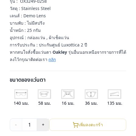
รุ่น : OX3249-0258
วัสดุ : Stainless Steel
เลนส์ : Demo Lens
บานพับ : ไม่มีสปริง
น้ำหนัก : 25 กรัม
อุปกรณ์ : กล่องแว่น , ผ้าเช็ดแว่น
การรับประกัน : ประกันศูนย์ Luxottica 2 ปี
หากสนใจสั่งชื้อแว่นตา
Oakley
รุ่นอื่นนอกเหนือจากรายการที่ได้
ลงไว้กรุณาติดต่อเรา
คลิก
ขนาดของแว่นตา
140
มม.
58
มม.
16
มม.
36
มม.
135
มม.
1
-
+
เพิ่มลงตะกร้า