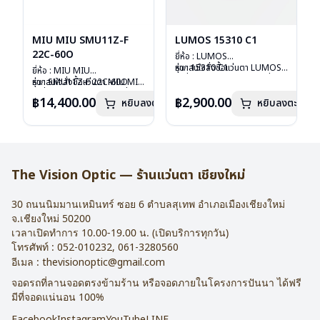
MIU MIU SMU11Z-F
LUMOS 15310 C1
22C-60O
ยี่ห้อ : LUMOS
รุ่น : 15310 C1
หากสนใจสั่งชื้อแว่นตา LUMOS
ยี่ห้อ : MIU MIU
วัสดุ : Titanium
รุ่นอื่นนอกเหนือจากรายการที่ได้
รุ่น : SMU11Z-F 22C-60O
หากสนใจสั่งชื้อแว่นตา MIU MIU
เลนส์ : Demo Lens
ลงไว้กรุณาติดต่อเรา
คลิก
วัสดุ : Plastic
รุ่นอื่นนอกเหนือจากรายการที่ได้
฿14,400.00
฿2,900.00
หยิบลงตะกร้า
บานพับ : ไม่มีสปริง
หยิบลงตะกร้า
เลนส์ : กันแดดสีฟ้า
ลงไว้กรุณาติดต่อเรา
คลิก
น้ำหนัก : 16 กรัม
บานพับ : ไม่มีสปริง
อุปกรณ์ : กล่องแว่น , ผ้าเช็ดแว่น
น้ำหนัก : 24 กรัม
การรับประกัน : 2 ปี
อุปกรณ์ : กล่องแว่น , ผ้าเช็ดแว่น
การรับประกัน : 1 ปี
The Vision Optic — ร้านแว่นตา เชียงใหม่
30 ถนนนิมมานเหมินทร์ ซอย 6
ตำบลสุเทพ อำเภอเมืองเชียงใหม่
จ.
เชียงใหม่
50200
เวลาเปิดทำการ 10.00-19.00 น. (เปิดบริการทุกวัน)
โทรศัพท์ :
052-010232
,
061-3280560
อีเมล :
thevisionoptic@gmail.com
จอดรถที่ลานจอดตรงข้ามร้าน หรือจอดภายในโครงการปันนา ได้ฟรี
มีที่จอดแน่นอน 100%
Facebook
Instagram
YouTube
LINE