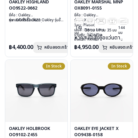
OAKLEY HIGHLAND
OAKLEY MARSHAL MNP
OO9522-0662
OX8091-0155
ยี่ห้อ : Oakley
ยี่ห้อ : Oakley
รุ่น : OO9522-0622
หากสนใจสั่งชื้อแว่นตา Oakley รุ่นอื่น
รุ่น : OX8091-0155
วัสดุ : Plastic
นอกเหนือจากรายการที่ได้ลงไว้กรุณา
วัสดุ : Plastic
143
144
เลนส์ : กันแดดสีส้มเหลือง ruby
ติดต่อเรา
คลิก
เลนส์ : Demo Lens
55 มม
17 มม
35 มม
มม
มม
บานพับ : ไม่มีสปริง
บานพับ : ไม่มีสปริง
หากสนใจสั่งชื้อแว่นตา
น้ำหนัก : 33 กรัม
น้ำหนัก : 28 กรัม
Oakley รุ่นอื่นนอกเหนือ
อุปกรณ์ : กล่องแว่น , ผ้าเช็ดแว่น
อุปกรณ์ : กล่องแว่น , ผ้าเช็ดแว่น
฿4,400.00
฿4,950.00
หยิบลงตะกร้า
หยิบลงตะกร้า
จากรายการที่ได้ลงไว้
การรับประกัน : ประกันศูนย์ Luxottica
การรับประกัน : ประกันศูนย์ Luxottica
กรุณาติดต่อเรา
คลิก
2 ปี
2 ปี
In Stock
In Stock
OAKLEY HOLBROOK
OAKLEY EYE JACKET X
OO9102-Z455
OO9438-0158