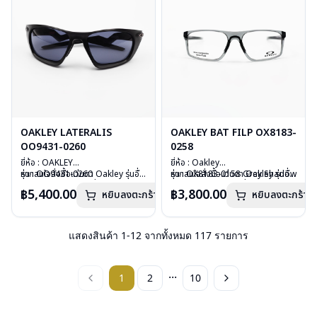
การรับประกัน :ประกันศูนย์ Luxottica
2 ปี
2 ปี
OAKLEY LATERALIS
OAKLEY BAT FILP OX8183-
OO9431-0260
0258
ยี่ห้อ : OAKLEY
ยี่ห้อ : Oakley
รุ่น : OO9431-0260
หากสนใจสั่งชื้อแว่นตา Oakley รุ่นอื่น
รุ่น : OX8183-0158 Grey Shadow
หากสนใจสั่งชื้อแว่นตา Oakley รุ่นอื่น
วัสดุ : Plastic
นอกเหนือจากรายการที่ได้ลงไว้กรุณา
วัสดุ : Plastic
นอกเหนือจากรายการที่ได้ลงไว้กรุณา
฿5,400.00
฿3,800.00
หยิบลงตะกร้า
หยิบลงตะกร้า
เลนส์ : สีเทาดำ Prizm
ติดต่อเรา
คลิก
เลนส์ : Demo Lens
ติดต่อเรา
คลิก
บานพับ : ไม่มีสปริง
บานพับ : ไม่มีสปริง
น้ำหนัก : 27 กรัม
น้ำหนัก : 18 กรัม
อุปกรณ์ : กล่องแว่น, ผ้าเช็ดแว่น, ถุง
อุปกรณ์ : กล่องแว่น , ผ้าเช็ดแว่น
แสดงสินค้า
1
-
12
จากทั้งหมด
117
รายการ
ผ้าใส่แว่น
การรับประกัน : ประกันศูนย์ Luxottica
การรับประกัน :ประกันศูนย์ Luxottica
2 ปี
2 ปี
...
1
2
10