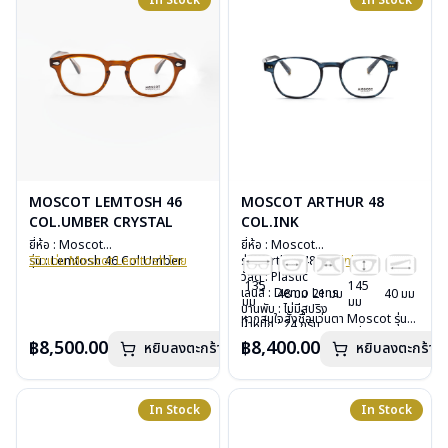
In Stock
In Stock
MOSCOT LEMTOSH 46
MOSCOT ARTHUR 48
COL.UMBER CRYSTAL
COL.INK
ยี่ห้อ : Moscot
ยี่ห้อ : Moscot
รุ่น : Lemtosh 46 Col.Umber
รีวิวแว่น Moscot Lemtosh โดย
รุ่น : Arthur 48
Col.ink
Crystal
TheVisionOptic
วัสดุ : Plastic
135
145
วัสดุ : Plastic
หากสนใจสั่งชื้อแว่นตา Moscot รุ่น
เลนส์ : Demo Lens
48 มม
21 มม
40 มม
มม
มม
เลนส์ : Demo Lens
อื่นนอกเหนือจากรายการที่ได้ลงไว้
บานพับ : ไม่มีสปริง
หากสนใจสั่งชื้อแว่นตา Moscot รุ่น
บานพับ : ไม่มีสปริง
กรุณาติดต่อเรา
คลิก
น้ำหนัก : 24 กรัม
อื่นนอกเหนือจากรายการที่ได้ลงไว้
น้ำหนัก : 33 กรัม
อุปกรณ์ : กล่องแว่น, กล่องกระดาษ,
฿8,500.00
฿8,400.00
หยิบลงตะกร้า
หยิบลงตะกร้า
กรุณาติดต่อเรา
คลิก
อุปกรณ์ : กล่องแว่น, กล่องกระดาษ,
ผ้าเช็ดแว่น
ผ้าเช็ดแว่น
การรับประกัน : 1 ปี
การรับประกัน : 1 ปี
In Stock
In Stock