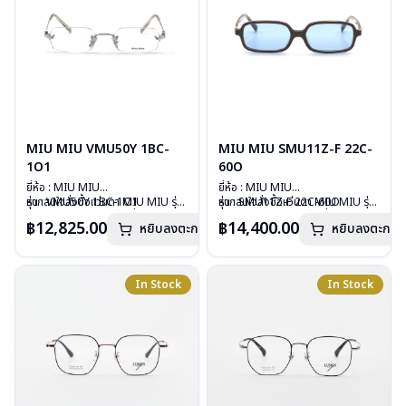
MIU MIU VMU50Y 1BC-
MIU MIU SMU11Z-F 22C-
1O1
60O
ยี่ห้อ : MIU MIU
ยี่ห้อ : MIU MIU
รุ่น : VMU50Y 1BC-1O1
หากสนใจสั่งชื้อแว่นตา MIU MIU รุ่น
รุ่น : SMU11Z-F 22C-60O
หากสนใจสั่งชื้อแว่นตา MIU MIU รุ่น
วัสดุ : Stainless
อื่นนอกเหนือจากรายการที่ได้ลงไว้
วัสดุ : Plastic
อื่นนอกเหนือจากรายการที่ได้ลงไว้
฿12,825.00
฿14,400.00
หยิบลงตะกร้า
หยิบลงตะกร้า
เลนส์ : Demo Lens
กรุณาติดต่อเรา
คลิก
เลนส์ : กันแดดสีฟ้า
กรุณาติดต่อเรา
คลิก
บานพับ : ไม่มีสปริง
บานพับ : ไม่มีสปริง
น้ำหนัก : 22 กรัม
น้ำหนัก : 24 กรัม
อุปกรณ์ : กล่องแว่น , ผ้าเช็ดแว่น
อุปกรณ์ : กล่องแว่น , ผ้าเช็ดแว่น
In Stock
In Stock
การรับประกัน : 1 ปี
การรับประกัน : 1 ปี