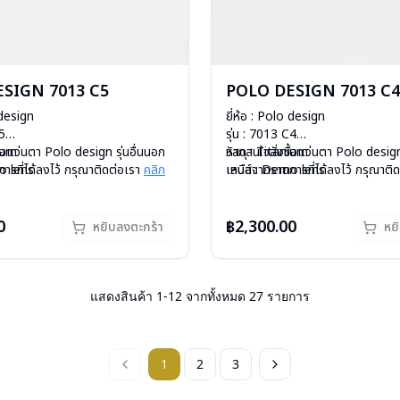
SIGN 7013 C5
POLO DESIGN 7013 C4
 design
ยี่ห้อ : Polo design
C5
รุ่น : 7013 C4
nium
ื้อแว่นตา Polo design รุ่นอื่นนอก
วัสดุ : Titanium
หากสนใจสั่งชื้อแว่นตา Polo design 
o lens
ารที่ได้ลงไว้ กรุณาติดต่อเรา
คลิก
เลนส์ : Demo lens
เหนือจากรายการที่ได้ลงไว้ กรุณาติ
ีสปริง
อกชั่วคราวหากต้องการสั่งกรุณา
บานพับ : ไม่มีสปริง
สินค้าหมดสต๊อกชั่วคราวหากต้องการ
กรัม
ิก
น้ำหนัก : 16 กรัม
ติดต่อเรา
คลิก
องแว่น , ผ้าเช็ดแว่น
อุปกรณ์ : กล่องแว่น , ผ้าเช็ดแว่น
0
฿2,300.00
หยิบลงตะกร้า
หย
: 1 ปี
การรับประกัน : 1 ปี
แสดงสินค้า
1
-
12
จากทั้งหมด
27
รายการ
1
2
3