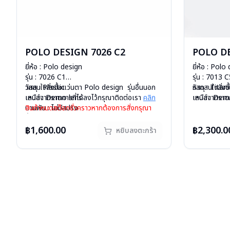
POLO DESIGN 7026 C2
POLO DE
ยี่ห้อ : Polo design
ยี่ห้อ : Polo
รุ่น : 7026 C1
รุ่น : 7013 
วัสดุ : Plastic
ากสนใจสั่งชื้อแว่นตา Polo design รุ่นอื่นนอก
วัสดุ : Tita
หากสนใจสั่งช
เลนส์ : Demo lens
เหนือจากรายการที่ได้ลงไว้กรุณาติดต่อเรา
คลิก
เลนส์ : Dem
เหนือจากรายก
บานพับ : ไม่มีสปริง
สินค้าหมดสต๊อกชั่วคราวหากต้องการสั่งกรุณา
บานพับ : ไม่ม
สินค้าหมดสต๊
น้ำหนัก : 11 กรัม
ติดต่อเรา
คลิก
น้ำหนัก : 16 
ติดต่อเรา
คล
อุปกรณ์ : กล่องแว่น , ผ้าเช็ดแว่น
อุปกรณ์ : กล่
฿1,600.00
฿2,300.0
หยิบลงตะกร้า
การรับประกัน : 1 ปี
การรับประกัน 