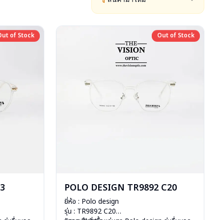
Out of Stock
Out of Stock
Out of Stock
Out of Stock
3
POLO DESIGN TR9892 C20
ยี่ห้อ : Polo design
รุ่น : TR9892 C20