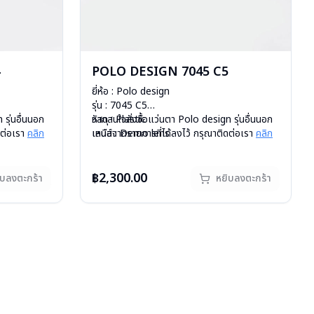
POLO DESIGN 7045 C5
ยี่ห้อ : Polo design
รุ่น : 7045 C5
รุ่นอื่นนอก
วัสดุ : Plastic
หากสนใจสั่งชื้อแว่นตา Polo design รุ่นอื่นนอก
ดต่อเรา
คลิก
เลนส์ : Demo lens
เหนือจากรายการที่ได้ลงไว้ กรุณาติดต่อเรา
คลิก
สั่งกรุณา
บานพับ : ไม่มีสปริง
สินค้าหมดสต๊อกชั่วคราวหากต้องการสั่งกรุณา
น้ำหนัก : 17 กรัม
ติดต่อเรา
คลิก
อุปกรณ์ : กล่องแว่น , ผ้าเช็ดแว่น
฿2,300.00
ิบลงตะกร้า
หยิบลงตะกร้า
การรับประกัน : 1 ปี