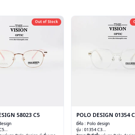
Out of Stock
Out of Stock
SIGN 58023 C5
POLO DESIGN 01354 C
 design
ยี่ห้อ : Polo design
 C5
รุ่น : 01354 C3