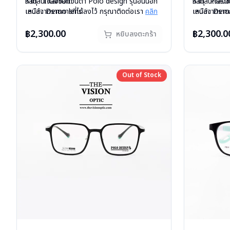
วัสดุ : Titanium
หากสนใจสั่งชื้อแว่นตา Polo design รุ่นอื่นนอก
วัสดุ : Plasti
หากสนใจสั่งช
เลนส์ : Demo lens
เหนือจากรายการที่ได้ลงไว้ กรุณาติดต่อเรา
คลิก
เลนส์ : Dem
เหนือจากรายก
บานพับ : ไม่มีสปริง
สินค้าหมดสต๊อกชั่วคราวหากต้องการสั่งกรุณา
บานพับ : ไม่ม
สินค้าหมดสต๊
น้ำหนัก : 18 กรัม
ติดต่อเรา
คลิก
น้ำหนัก : 19 
ติดต่อเรา
คล
฿2,300.00
฿2,300.0
หยิบลงตะกร้า
อุปกรณ์ : กล่องแว่น , ผ้าเช็ดแว่น
อุปกรณ์ : กล่
การรับประกัน : 1 ปี
การรับประกัน 
Out of Stock
Out of Stock