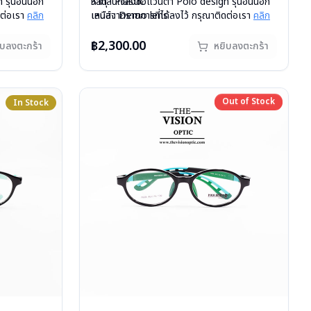
รุ่นอื่นนอก
วัสดุ : Plastic
หากสนใจสั่งชื้อแว่นตา Polo design รุ่นอื่นนอก
ดต่อเรา
คลิก
เลนส์ : Demo lens
เหนือจากรายการที่ได้ลงไว้ กรุณาติดต่อเรา
คลิก
สั่งกรุณา
บานพับ : ไม่มีสปริง
สินค้าหมดสต๊อกชั่วคราวหากต้องการสั่งกรุณา
น้ำหนัก : 19 กรัม
ติดต่อเรา
คลิก
฿2,300.00
ิบลงตะกร้า
หยิบลงตะกร้า
อุปกรณ์ : กล่องแว่น , ผ้าเช็ดแว่น
การรับประกัน : 1 ปี
Out of Stock
In Stock
Out of Stock