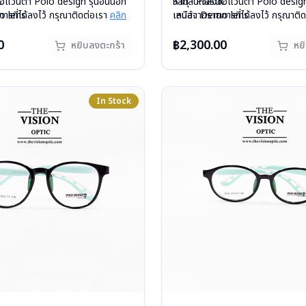
c
ื้อแว่นตา Polo design รุ่นอื่นนอก
วัสดุ : Plastic
หากสนใจสั่งชื้อแว่นตา Polo design 
o lens
ารที่ได้ลงไว้ กรุณาติดต่อเรา
คลิก
เลนส์ : Demo lens
เหนือจากรายการที่ได้ลงไว้ กรุณาติ
ีสปริง
อกชั่วคราวหากต้องการสั่งกรุณา
บานพับ : ไม่มีสปริง
สินค้าหมดสต๊อกชั่วคราวหากต้องการ
กรัม
ิก
น้ำหนัก : 18 กรัม
ติดต่อเรา
คลิก
0
฿2,300.00
หยิบลงตะกร้า
หย
องแว่น , ผ้าเช็ดแว่น
อุปกรณ์ : กล่องแว่น , ผ้าเช็ดแว่น
: 1 ปี
การรับประกัน : 1 ปี
In Stock