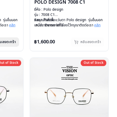
POLO DESIGN 7008 C1
ยี่ห้อ : Polo design
รุ่น : 7008 C1
 รุ่นอื่นนอก
วัสดุ : Plastic
หากสนใจสั่งชื้อแว่นตา Polo design รุ่นอื่นนอก
ต่อเรา
คลิก
เลนส์ : Demo lens
เหนือจากรายการที่ได้ลงไว้กรุณาติดต่อเรา
คลิก
บานพับ : ไม่มีสปริง
สินค้าหมดสต๊อกชั่วคราวหากต้องการสั่งกรุณา
น้ำหนัก : 14 กรัม
ติดต่อเรา
คลิก
อุปกรณ์ : กล่องแว่น , ผ้าเช็ดแว่น
฿1,600.00
ิบลงตะกร้า
หยิบลงตะกร้า
การรับประกัน : 1 ปี
Out of Stock
Out of Stock
Out of Stock
Out of Stock