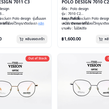
SIGN 7011 C3
POLO DESIGN 7010 C2
 design
ยี่ห้อ : Polo design
C3
รุ่น : 7010 C2
c
ื้อแว่นตา Polo design รุ่นอื่นนอก
วัสดุ : Plastic
หากสนใจสั่งชื้อแว่นตา Polo design
o lens
ารที่ได้ลงไว้กรุณาติดต่อเรา
คลิก
เลนส์ : Demo lens
เหนือจากรายการที่ได้ลงไว้กรุณาติด
ีสปริง
บานพับ : ไม่มีสปริง
กรัม
น้ำหนัก : 14 กรัม
องแว่น , ผ้าเช็ดแว่น
อุปกรณ์ : กล่องแว่น , ผ้าเช็ดแว่น
0
฿1,600.00
หยิบลงตะกร้า
หย
: 1 ปี
การรับประกัน : 1 ปี
Out of Stock
Out of Stock