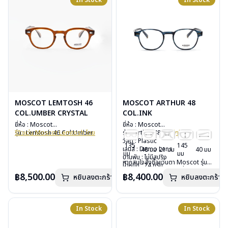
In Stock
In Stock
MOSCOT LEMTOSH 46
MOSCOT ARTHUR 48
COL.UMBER CRYSTAL
COL.INK
ยี่ห้อ : Moscot
ยี่ห้อ : Moscot
รุ่น : Lemtosh 46 Col.Umber
รีวิวแว่น Moscot Lemtosh โดย
รุ่น : Arthur 48
Col.ink
Crystal
TheVisionOptic
วัสดุ : Plastic
135
145
วัสดุ : Plastic
หากสนใจสั่งชื้อแว่นตา Moscot รุ่น
เลนส์ : Demo Lens
48 มม
21 มม
40 มม
มม
มม
เลนส์ : Demo Lens
อื่นนอกเหนือจากรายการที่ได้ลงไว้
บานพับ : ไม่มีสปริง
หากสนใจสั่งชื้อแว่นตา Moscot รุ่น
บานพับ : ไม่มีสปริง
กรุณาติดต่อเรา
คลิก
น้ำหนัก : 24 กรัม
อื่นนอกเหนือจากรายการที่ได้ลงไว้
น้ำหนัก : 33 กรัม
อุปกรณ์ : กล่องแว่น, กล่องกระดาษ,
฿8,500.00
฿8,400.00
หยิบลงตะกร้า
หยิบลงตะกร้า
กรุณาติดต่อเรา
คลิก
อุปกรณ์ : กล่องแว่น, กล่องกระดาษ,
ผ้าเช็ดแว่น
ผ้าเช็ดแว่น
การรับประกัน : 1 ปี
การรับประกัน : 1 ปี
In Stock
In Stock