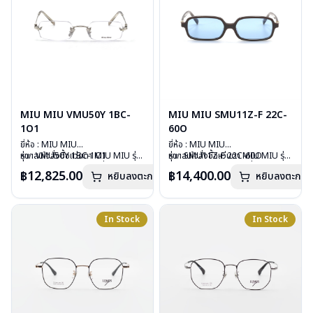
MIU MIU VMU50Y 1BC-
MIU MIU SMU11Z-F 22C-
1O1
60O
ยี่ห้อ : MIU MIU
ยี่ห้อ : MIU MIU
รุ่น : VMU50Y 1BC-1O1
หากสนใจสั่งชื้อแว่นตา MIU MIU รุ่น
รุ่น : SMU11Z-F 22C-60O
หากสนใจสั่งชื้อแว่นตา MIU MIU รุ่น
วัสดุ : Stainless
อื่นนอกเหนือจากรายการที่ได้ลงไว้
วัสดุ : Plastic
อื่นนอกเหนือจากรายการที่ได้ลงไว้
฿12,825.00
฿14,400.00
หยิบลงตะกร้า
หยิบลงตะกร้า
เลนส์ : Demo Lens
กรุณาติดต่อเรา
คลิก
เลนส์ : กันแดดสีฟ้า
กรุณาติดต่อเรา
คลิก
บานพับ : ไม่มีสปริง
บานพับ : ไม่มีสปริง
น้ำหนัก : 22 กรัม
น้ำหนัก : 24 กรัม
อุปกรณ์ : กล่องแว่น , ผ้าเช็ดแว่น
อุปกรณ์ : กล่องแว่น , ผ้าเช็ดแว่น
In Stock
In Stock
การรับประกัน : 1 ปี
การรับประกัน : 1 ปี