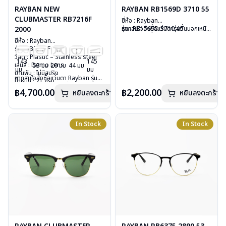
RAYBAN NEW
RAYBAN RB1569D 3710 55
CLUBMASTER RB7216F
ยี่ห้อ : Rayban
2000
รุ่น : RB1569D 3710 49
หากสนใจสั่งชื้อแว่นตารุ่นอื่นนอกเหนือ
วัสดุ : Plastic
จากรายการที่ได้ลงไว้ กรุณาติดต่อเรา
ยี่ห้อ : Rayban
เลนส์ : Demo lens
คลิก
รุ่น : RB7216F 2000
บานพับ : ไม่มีสปริง
วัสดุ : Plastic – Stainless steel
น้ำหนัก : 18 กรัม
143
145
เลนส์ : Demo Lens
53 มม
20 มม
44 มม
อุปกรณ์ : กล่องแว่น, ผ้าเช็ดแว่น, คู่มือ
มม
มม
บานพับ : ไม่มีสปริง
การรับประกัน : 2 ปี (ประกันศูนย์
หากสนใจสั่งชื้อแว่นตา Rayban รุ่นอื่น
น้ำหนัก : 21 กรัม
Luxottica)
นอกเหนือจากรายการที่ได้ลงไว้กรุณา
อุปกรณ์ : กล่องแว่น, ผ้าเช็ดแว่น, คู่มือ
฿4,700.00
฿2,200.00
หยิบลงตะกร้า
หยิบลงตะกร้า
ติดต่อเรา
คลิก
การรับประกัน : 2 ปี (ประกันศูนย์
Luxottica)
In Stock
In Stock