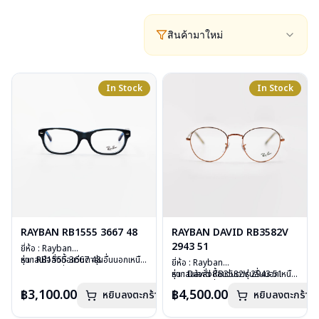
สินค้ามาใหม่
In Stock
In Stock
RAYBAN RB1555 3667 48
RAYBAN DAVID RB3582V
2943 51
ยี่ห้อ : Rayban
รุ่น : RB1555 3667 48
หากสนใจสั่งชื้อแว่นตารุ่นอื่นนอกเหนือ
ยี่ห้อ : Rayban
วัสดุ : Plastic
จากรายการที่ได้ลงไว้ กรุณาติดต่อ
รุ่น : David RB3582V 2943 51
หากสนใจสั่งชื้อแว่นตารุ่นอื่นนอกเหนือ
เลนส์ : Demo Lens
เรา
คลิก
วัสดุ : Stainless Steel
จากรายการที่ได้ลงไว้ กรุณาติดต่อเรา
฿3,100.00
฿4,500.00
บานพับ : ไม่มีสปริง
หยิบลงตะกร้า
หยิบลงตะกร้า
เลนส์ : Demo Lens
คลิก
น้ำหนัก : 24 กรัม
บานพับ : ไม่มีสปริง
อุปกรณ์ : กล่องแว่น, ผ้าเช็ดแว่น, คู่มือ