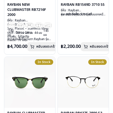
RAYBAN NEW
RAYBAN RB1569D 3710 55
CLUBMASTER RB7216F
ยี่ห้อ : Rayban
2000
รุ่น : RB1569D 3710 49
หากสนใจสั่งชื้อแว่นตารุ่นอื่นนอกเหนือ
วัสดุ : Plastic
จากรายการที่ได้ลงไว้ กรุณาติดต่อเรา
ยี่ห้อ : Rayban
เลนส์ : Demo lens
คลิก
รุ่น : RB7216F 2000
บานพับ : ไม่มีสปริง
วัสดุ : Plastic – Stainless steel
น้ำหนัก : 18 กรัม
143
145
เลนส์ : Demo Lens
53 มม
20 มม
44 มม
อุปกรณ์ : กล่องแว่น, ผ้าเช็ดแว่น, คู่มือ
มม
มม
บานพับ : ไม่มีสปริง
การรับประกัน : 2 ปี (ประกันศูนย์
หากสนใจสั่งชื้อแว่นตา Rayban รุ่นอื่น
น้ำหนัก : 21 กรัม
Luxottica)
นอกเหนือจากรายการที่ได้ลงไว้กรุณา
อุปกรณ์ : กล่องแว่น, ผ้าเช็ดแว่น, คู่มือ
฿4,700.00
฿2,200.00
หยิบลงตะกร้า
หยิบลงตะกร้า
ติดต่อเรา
คลิก
การรับประกัน : 2 ปี (ประกันศูนย์
Luxottica)
In Stock
In Stock