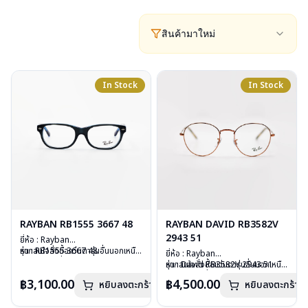
สินค้ามาใหม่
In Stock
In Stock
RAYBAN RB1555 3667 48
RAYBAN DAVID RB3582V
2943 51
ยี่ห้อ : Rayban
รุ่น : RB1555 3667 48
หากสนใจสั่งชื้อแว่นตารุ่นอื่นนอกเหนือ
ยี่ห้อ : Rayban
วัสดุ : Plastic
จากรายการที่ได้ลงไว้ กรุณาติดต่อ
รุ่น : David RB3582V 2943 51
หากสนใจสั่งชื้อแว่นตารุ่นอื่นนอกเหนือ
เลนส์ : Demo Lens
เรา
คลิก
วัสดุ : Stainless Steel
จากรายการที่ได้ลงไว้ กรุณาติดต่อเรา
฿3,100.00
฿4,500.00
บานพับ : ไม่มีสปริง
หยิบลงตะกร้า
หยิบลงตะกร้า
เลนส์ : Demo Lens
คลิก
น้ำหนัก : 24 กรัม
บานพับ : ไม่มีสปริง
อุปกรณ์ : กล่องแว่น, ผ้าเช็ดแว่น, คู่มือ