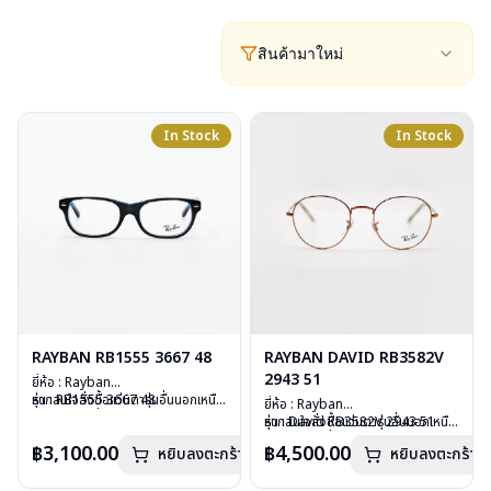
สินค้ามาใหม่
In Stock
In Stock
RAYBAN RB1555 3667 48
RAYBAN DAVID RB3582V
2943 51
ยี่ห้อ : Rayban
รุ่น : RB1555 3667 48
หากสนใจสั่งชื้อแว่นตารุ่นอื่นนอกเหนือ
ยี่ห้อ : Rayban
วัสดุ : Plastic
จากรายการที่ได้ลงไว้ กรุณาติดต่อ
รุ่น : David RB3582V 2943 51
หากสนใจสั่งชื้อแว่นตารุ่นอื่นนอกเหนือ
เลนส์ : Demo Lens
เรา
คลิก
วัสดุ : Stainless Steel
จากรายการที่ได้ลงไว้ กรุณาติดต่อเรา
฿3,100.00
฿4,500.00
บานพับ : ไม่มีสปริง
หยิบลงตะกร้า
หยิบลงตะกร้า
เลนส์ : Demo Lens
คลิก
น้ำหนัก : 24 กรัม
บานพับ : ไม่มีสปริง
อุปกรณ์ : กล่องแว่น, ผ้าเช็ดแว่น, คู่มือ