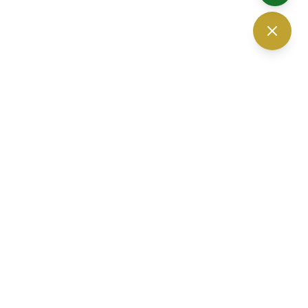
The Vision Optic — ร้านแว่นตา เชียงใหม่
30 ถนนนิมมานเหมินทร์ ซอย 6
ตำบลสุเทพ อำเภอเมืองเชียงใหม่
จ.
เชียงใหม่
50200
เวลาเปิดทำการ 10.00-19.00 น. (เปิดบริการทุกวัน)
โทรศัพท์ :
052-010232
,
061-3280560
อีเมล :
thevisionoptic@gmail.com
จอดรถที่ลานจอดตรงข้ามร้าน หรือจอดภายในโครงการปันนา ได้ฟรี
มีที่จอดแน่นอน 100%
Facebook
Instagram
YouTube
LINE