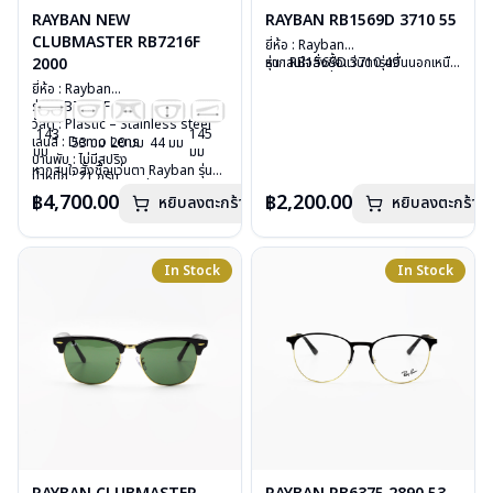
RAYBAN NEW
RAYBAN RB1569D 3710 55
CLUBMASTER RB7216F
ยี่ห้อ : Rayban
2000
รุ่น : RB1569D 3710 49
หากสนใจสั่งชื้อแว่นตารุ่นอื่นนอกเหนือ
วัสดุ : Plastic
จากรายการที่ได้ลงไว้ กรุณาติดต่อเรา
ยี่ห้อ : Rayban
เลนส์ : Demo lens
คลิก
รุ่น : RB7216F 2000
บานพับ : ไม่มีสปริง
วัสดุ : Plastic – Stainless steel
น้ำหนัก : 18 กรัม
143
145
เลนส์ : Demo Lens
53 มม
20 มม
44 มม
อุปกรณ์ : กล่องแว่น, ผ้าเช็ดแว่น, คู่มือ
มม
มม
บานพับ : ไม่มีสปริง
การรับประกัน : 2 ปี (ประกันศูนย์
หากสนใจสั่งชื้อแว่นตา Rayban รุ่นอื่น
น้ำหนัก : 21 กรัม
Luxottica)
นอกเหนือจากรายการที่ได้ลงไว้กรุณา
อุปกรณ์ : กล่องแว่น, ผ้าเช็ดแว่น, คู่มือ
฿4,700.00
฿2,200.00
หยิบลงตะกร้า
หยิบลงตะกร้า
ติดต่อเรา
คลิก
การรับประกัน : 2 ปี (ประกันศูนย์
Luxottica)
In Stock
In Stock