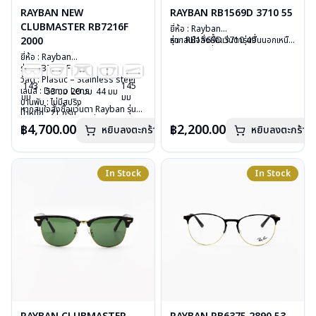
RAYBAN NEW
RAYBAN RB1569D 3710 55
CLUBMASTER RB7216F
ยี่ห้อ : Rayban
2000
รุ่น : RB1569D 3710 49
หากสนใจสั่งชื้อแว่นตารุ่นอื่นนอกเหนือ
วัสดุ : Plastic
จากรายการที่ได้ลงไว้ กรุณาติดต่อเรา
ยี่ห้อ : Rayban
เลนส์ : Demo lens
คลิก
รุ่น : RB7216F 2000
บานพับ : ไม่มีสปริง
วัสดุ : Plastic – Stainless steel
น้ำหนัก : 18 กรัม
143
145
เลนส์ : Demo Lens
53 มม
20 มม
44 มม
อุปกรณ์ : กล่องแว่น, ผ้าเช็ดแว่น, คู่มือ
มม
มม
บานพับ : ไม่มีสปริง
การรับประกัน : 2 ปี (ประกันศูนย์
หากสนใจสั่งชื้อแว่นตา Rayban รุ่นอื่น
น้ำหนัก : 21 กรัม
Luxottica)
นอกเหนือจากรายการที่ได้ลงไว้กรุณา
อุปกรณ์ : กล่องแว่น, ผ้าเช็ดแว่น, คู่มือ
฿4,700.00
฿2,200.00
หยิบลงตะกร้า
หยิบลงตะกร้า
ติดต่อเรา
คลิก
การรับประกัน : 2 ปี (ประกันศูนย์
Luxottica)
In Stock
In Stock