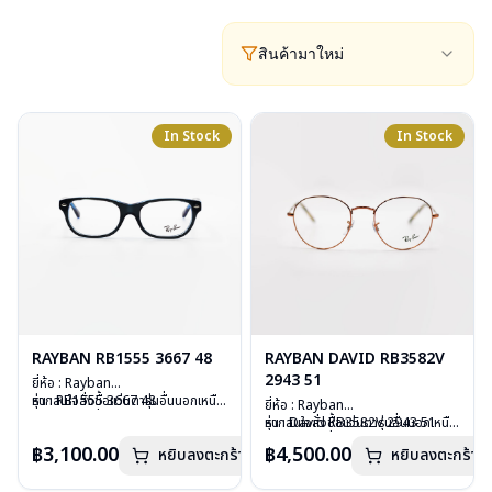
สินค้ามาใหม่
In Stock
In Stock
RAYBAN RB1555 3667 48
RAYBAN DAVID RB3582V
2943 51
ยี่ห้อ : Rayban
รุ่น : RB1555 3667 48
หากสนใจสั่งชื้อแว่นตารุ่นอื่นนอกเหนือ
ยี่ห้อ : Rayban
วัสดุ : Plastic
จากรายการที่ได้ลงไว้ กรุณาติดต่อ
รุ่น : David RB3582V 2943 51
หากสนใจสั่งชื้อแว่นตารุ่นอื่นนอกเหนือ
เลนส์ : Demo Lens
เรา
คลิก
วัสดุ : Stainless Steel
จากรายการที่ได้ลงไว้ กรุณาติดต่อเรา
฿3,100.00
฿4,500.00
บานพับ : ไม่มีสปริง
หยิบลงตะกร้า
หยิบลงตะกร้า
เลนส์ : Demo Lens
คลิก
น้ำหนัก : 24 กรัม
บานพับ : ไม่มีสปริง
อุปกรณ์ : กล่องแว่น, ผ้าเช็ดแว่น, คู่มือ