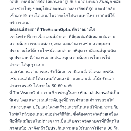
กดทับ เทคนิคการดัดให้แว่นเข้ารูปกับขนาดใบหน้า สันจมูก ขมับ
และช่วงใบหู ของผู้ใส่แต่ละคนอย่างละเอียดที่สุด และนำกลับ
เข้ามาปรับทรงได้เสมอไม่ว่าจะใช้ไปนานเท่าไหร่ เรายินดีให้
บริการเสมอ
ตัดเลนส์สายตาที่ TheVisionOptic ดีกว่าอย่างไร
เราให้คำปรึกษาเรื่องเลนส์สายตา ที่มีคุณสมบัติเหมาะสมตาม
ความต้องการของแต่ละบุคคล และสามารถช่วยควบคุมงบ
ประมาณให้ได้ประโยชน์ต่อลูกค้ามากที่สุด เรามีเลนส์ทุกชนิด
ทุกประเภท ที่สามารถตอบสนองทุกความต้องการในการใช้
สายตาได้ทุกรูปแบบ
เคสเร่งด่วน สามารถรอรับได้เลย เรามีเลนส์สต๊อคหลายชนิด
เช่น เลนส์มัลติโค้ท เลนส์ตัดแสงฟ้า และเลนส์ออโต้ปรับแสง
สามารถรอรับได้ภายใน 30-60 นาที
ที่ TheVisionOptic เราเชี่ยวชาญในการทำ
เลนส์โปรเกรสซีฟ
เป็น
พิเศษ โดยเฉพาะเลนส์ระดับสูงที่มีการคำนวณค่าการสวมใส่
เฉพาะบุคคล ปรับแต่งโครงสร้างและชนิดเลนส์ให้เหมาะสมกับ
ไลฟสไตล์ของแต่ละคนอย่างพิถีพิถัน ซึ่งต้องตรวจวัดด้วยเครื่อง
มือที่ทันสมัยรุ่นใหม่ต่างๆ เราเป็นแล็บตรวจวัดสายตาที่ดีที่สุดใน
ภาคเหนือ เราจึงกล้ารับประกันความพอใจในการใช้งาน 90 วัน