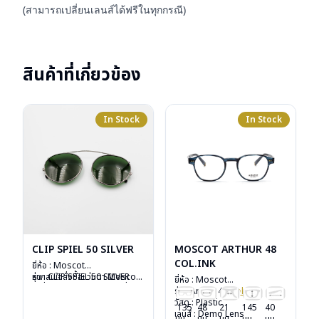
(สามารถเปลี่ยนเลนส์ได้ฟรีในทุกกรณี)
สินค้าที่เกี่ยวข้อง
In Stock
In Stock
CLIP SPIEL 50 SILVER
MOSCOT ARTHUR 48
COL.INK
ยี่ห้อ : Moscot
รุ่น : CLIP SPIEL 50 SILVER
หากสนใจสั่งชื้อแว่นตา Moscot
ยี่ห้อ : Moscot
วัสดุ : Metal
รุ่นอื่นนอกเหนือจากรายการที่ได้
รุ่น : Arthur 48
Col.ink
เลนส์ : กันแดดสีเขียว G-15
ลงไว้กรุณาติดต่อเรา
คลิก
วัสดุ : Plastic
135
48
21
145
40
Lenses
เลนส์ : Demo Lens