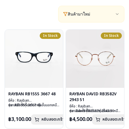
สินค้ามาใหม่
In Stock
In Stock
RAYBAN RB1555 3667 48
RAYBAN DAVID RB3582V
2943 51
ยี่ห้อ : Rayban
รุ่น : RB1555 3667 48
หากสนใจสั่งชื้อแว่นตารุ่นอื่นนอกเหนือ
ยี่ห้อ : Rayban
วัสดุ : Plastic
จากรายการที่ได้ลงไว้ กรุณาติดต่อ
รุ่น : David RB3582V 2943 51
หากสนใจสั่งชื้อแว่นตารุ่นอื่นนอกเหนือ
เลนส์ : Demo Lens
เรา
คลิก
วัสดุ : Stainless Steel
จากรายการที่ได้ลงไว้ กรุณาติดต่อเรา
฿3,100.00
฿4,500.00
บานพับ : ไม่มีสปริง
หยิบลงตะกร้า
หยิบลงตะกร้า
เลนส์ : Demo Lens
คลิก
น้ำหนัก : 24 กรัม
บานพับ : ไม่มีสปริง
อุปกรณ์ : กล่องแว่น, ผ้าเช็ดแว่น, คู่มือ