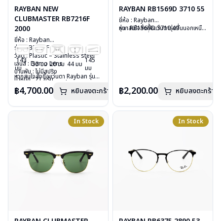
RAYBAN NEW
RAYBAN RB1569D 3710 55
CLUBMASTER RB7216F
ยี่ห้อ : Rayban
2000
รุ่น : RB1569D 3710 49
หากสนใจสั่งชื้อแว่นตารุ่นอื่นนอกเหนือ
วัสดุ : Plastic
จากรายการที่ได้ลงไว้ กรุณาติดต่อเรา
ยี่ห้อ : Rayban
เลนส์ : Demo lens
คลิก
รุ่น : RB7216F 2000
บานพับ : ไม่มีสปริง
วัสดุ : Plastic – Stainless steel
น้ำหนัก : 18 กรัม
143
145
เลนส์ : Demo Lens
53 มม
20 มม
44 มม
อุปกรณ์ : กล่องแว่น, ผ้าเช็ดแว่น, คู่มือ
มม
มม
บานพับ : ไม่มีสปริง
การรับประกัน : 2 ปี (ประกันศูนย์
หากสนใจสั่งชื้อแว่นตา Rayban รุ่นอื่น
น้ำหนัก : 21 กรัม
Luxottica)
นอกเหนือจากรายการที่ได้ลงไว้กรุณา
อุปกรณ์ : กล่องแว่น, ผ้าเช็ดแว่น, คู่มือ
฿4,700.00
฿2,200.00
หยิบลงตะกร้า
หยิบลงตะกร้า
ติดต่อเรา
คลิก
การรับประกัน : 2 ปี (ประกันศูนย์
Luxottica)
In Stock
In Stock