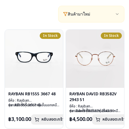
สินค้ามาใหม่
In Stock
In Stock
RAYBAN RB1555 3667 48
RAYBAN DAVID RB3582V
2943 51
ยี่ห้อ : Rayban
รุ่น : RB1555 3667 48
หากสนใจสั่งชื้อแว่นตารุ่นอื่นนอกเหนือ
ยี่ห้อ : Rayban
วัสดุ : Plastic
จากรายการที่ได้ลงไว้ กรุณาติดต่อ
รุ่น : David RB3582V 2943 51
หากสนใจสั่งชื้อแว่นตารุ่นอื่นนอกเหนือ
เลนส์ : Demo Lens
เรา
คลิก
วัสดุ : Stainless Steel
จากรายการที่ได้ลงไว้ กรุณาติดต่อเรา
฿3,100.00
฿4,500.00
บานพับ : ไม่มีสปริง
หยิบลงตะกร้า
หยิบลงตะกร้า
เลนส์ : Demo Lens
คลิก
น้ำหนัก : 24 กรัม
บานพับ : ไม่มีสปริง
อุปกรณ์ : กล่องแว่น, ผ้าเช็ดแว่น, คู่มือ