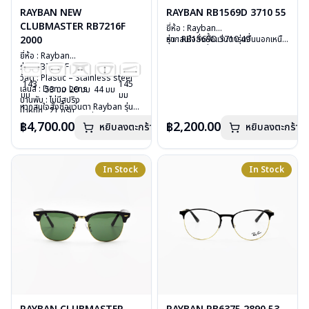
RAYBAN NEW
RAYBAN RB1569D 3710 55
CLUBMASTER RB7216F
ยี่ห้อ : Rayban
2000
รุ่น : RB1569D 3710 49
หากสนใจสั่งชื้อแว่นตารุ่นอื่นนอกเหนือ
วัสดุ : Plastic
จากรายการที่ได้ลงไว้ กรุณาติดต่อเรา
ยี่ห้อ : Rayban
เลนส์ : Demo lens
คลิก
รุ่น : RB7216F 2000
บานพับ : ไม่มีสปริง
วัสดุ : Plastic – Stainless steel
น้ำหนัก : 18 กรัม
143
145
เลนส์ : Demo Lens
53 มม
20 มม
44 มม
อุปกรณ์ : กล่องแว่น, ผ้าเช็ดแว่น, คู่มือ
มม
มม
บานพับ : ไม่มีสปริง
การรับประกัน : 2 ปี (ประกันศูนย์
หากสนใจสั่งชื้อแว่นตา Rayban รุ่นอื่น
น้ำหนัก : 21 กรัม
Luxottica)
นอกเหนือจากรายการที่ได้ลงไว้กรุณา
อุปกรณ์ : กล่องแว่น, ผ้าเช็ดแว่น, คู่มือ
฿4,700.00
฿2,200.00
หยิบลงตะกร้า
หยิบลงตะกร้า
ติดต่อเรา
คลิก
การรับประกัน : 2 ปี (ประกันศูนย์
Luxottica)
In Stock
In Stock