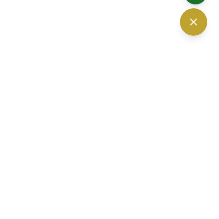
The Vision Optic — ร้านแว่นตา เชียงใหม่
30 ถนนนิมมานเหมินทร์ ซอย 6
ตำบลสุเทพ อำเภอเมืองเชียงใหม่
จ.
เชียงใหม่
50200
เวลาเปิดทำการ 10.00-19.00 น. (เปิดบริการทุกวัน)
โทรศัพท์ :
052-010232
,
061-3280560
อีเมล :
thevisionoptic@gmail.com
จอดรถที่ลานจอดตรงข้ามร้าน หรือจอดภายในโครงการปันนา ได้ฟรี
มีที่จอดแน่นอน 100%
Facebook
Instagram
YouTube
LINE