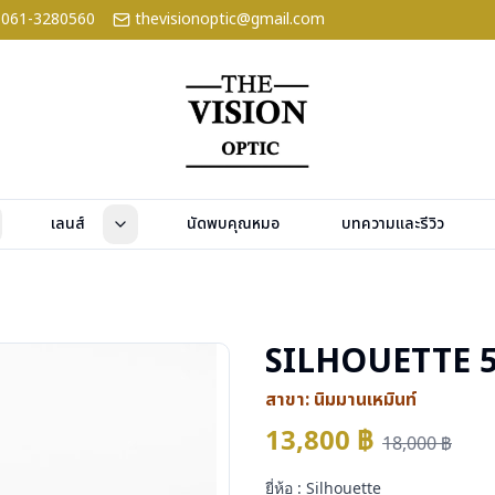
061-3280560
thevisionoptic@gmail.com
เลนส์
นัดพบคุณหมอ
บทความและรีวิว
SILHOUETTE 5
สาขา:
นิมมานเหมินท์
13,800
฿
18,000
฿
ยี่ห้อ : Silhouette