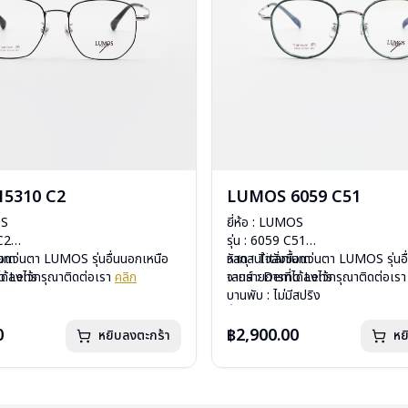
5310 C2
LUMOS 6059 C51
OS
ยี่ห้อ : LUMOS
 C2
รุ่น : 6059 C51
ium
ื้อแว่นตา LUMOS รุ่นอื่นนอกเหนือ
วัสดุ : Titanium
หากสนใจสั่งชื้อแว่นตา LUMOS รุ่นอ
mo Lens
ได้ลงไว้กรุณาติดต่อเรา
คลิก
เลนส์ : Demo Lens
จากรายการที่ได้ลงไว้กรุณาติดต่อเร
ีสปริง
บานพับ : ไม่มีสปริง
กรัม
น้ำหนัก : 16 กรัม
องแว่น , ผ้าเช็ดแว่น
อุปกรณ์ : กล่องแว่น , ผ้าเช็ดแว่น
0
฿2,900.00
หยิบลงตะกร้า
หย
: 2 ปี
การรับประกัน : 2 ปี