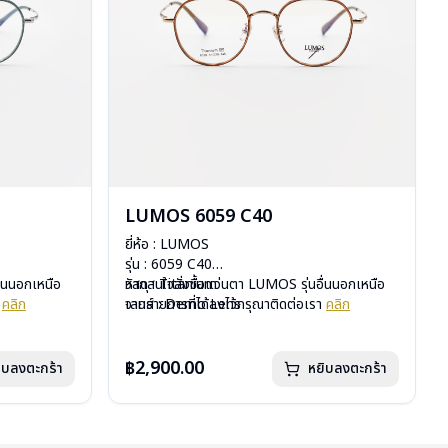
LUMOS 6059 C40
ยี่ห้อ : LUMOS
รุ่น : 6059 C40
ื่นนอกเหนือ
วัสดุ : Titanium
หากสนใจสั่งชื้อแว่นตา LUMOS รุ่นอื่นนอกเหนือ
า
คลิก
เลนส์ : Demo Lens
จากรายการที่ได้ลงไว้กรุณาติดต่อเรา
คลิก
บานพับ : ไม่มีสปริง
น้ำหนัก : 16 กรัม
อุปกรณ์ : กล่องแว่น , ผ้าเช็ดแว่น
฿2,900.00
ิบลงตะกร้า
หยิบลงตะกร้า
การรับประกัน : 2 ปี