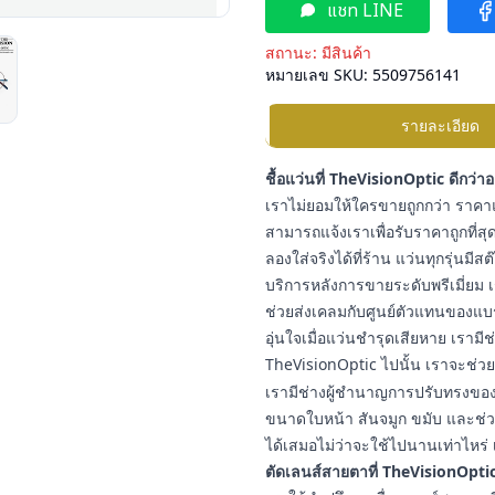
แชท LINE
สถานะ:
มีสินค้า
หมายเลข SKU:
5509756141
รายละเอียด
ชื้อแว่นที่ TheVisionOptic ดีกว่า
เราไม่ยอมให้ใครขายถูกกว่า ราคาแ
สามารถแจ้งเราเพื่อรับราคาถูกที่สุด
ลองใส่จริงได้ที่ร้าน แว่นทุกรุ่นมี
บริการหลังการขายระดับพรีเมี่ยม เ
ช่วยส่งเคลมกับศูนย์ตัวแทนของแบ
อุ่นใจเมื่อแว่นชำรุดเสียหาย เราม
TheVisionOptic ไปนั้น เราจะช่วยช
เรามีช่างผู้ชำนาญการปรับทรงของแ
ขนาดใบหน้า สันจมูก ขมับ และช่วง
ได้เสมอไม่ว่าจะใช้ไปนานเท่าไหร่ 
ตัดเลนส์สายตาที่ TheVisionOptic