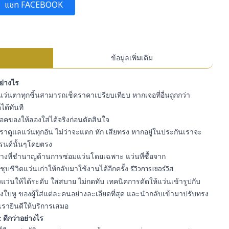
แชท FACEBOOK
ข้อมูลเพิ่มเติม
อย่างไร
ว่นตาทุกชิ้นสามารถเช็คราคาเปรียบเทียบ หากเจอที่อื่นถูกกว่า
ได้ทันที
สต๊อคของให้ลองใส่ได้จริงก่อนตัดสินใจ
ราดูแลแว่นทุกอัน ไม่ว่าจะแตก หัก เสียทรง หากอยู่ในประกันเราจะ
รนด์นั้นๆโดยตรง
ีช่างที่ชำนาญด้านการซ่อมแว่นโดยเฉพาะ แว่นที่ซื้อจาก
ุบชีวิตแว่นเก่าให้กลับมาใช้งานได้อีกครั้ง
รีวิวการเซอร์วิส
ว่นให้ได้ระดับ ใส่สบาย ไม่กดทับ เทคนิคการดัดให้แว่นเข้ารูปกับ
ใบหู ของผู้ใส่แต่ละคนอย่างละเอียดที่สุด และนำกลับเข้ามาปรับทรง
เรายินดีให้บริการเสมอ
 ดีกว่าอย่างไร