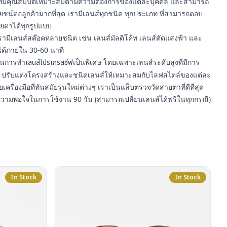
า ที่มีคุณสมบัติเหมาะสมตามความต้องการของแต่ละบุคคล และสามารถ
์ต่อลูกค้ามากที่สุด เรามีเลนส์ทุกชนิด ทุกประเภท ที่สามารถตอบ
ยตาได้ทุกรูปแบบ
รามีเลนส์สต๊อคหลายชนิด เช่น เลนส์มัลติโค้ท เลนส์ตัดแสงฟ้า และ
ได้ภายใน 30-60 นาที
ญในการทำ
เลนส์โปรเกรสซีฟ
เป็นพิเศษ โดยเฉพาะเลนส์ระดับสูงที่มีการ
ปรับแต่งโครงสร้างและชนิดเลนส์ให้เหมาะสมกับไลฟสไตล์ของแต่ละ
ยเครื่องมือที่ทันสมัยรุ่นใหม่ต่างๆ เราเป็นแล็บตรวจวัดสายตาที่ดีที่สุด
ความพอใจในการใช้งาน 90 วัน (สามารถเปลี่ยนเลนส์ได้ฟรีในทุกกรณี)
In Stock
In Stock