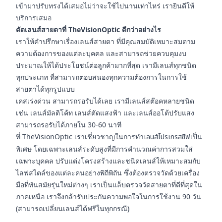
เข้ามาปรับทรงได้เสมอไม่ว่าจะใช้ไปนานเท่าไหร่ เรายินดีให้
บริการเสมอ
ตัดเลนส์สายตาที่ TheVisionOptic ดีกว่าอย่างไร
เราให้คำปรึกษาเรื่องเลนส์สายตา ที่มีคุณสมบัติเหมาะสมตาม
ความต้องการของแต่ละบุคคล และสามารถช่วยควบคุมงบ
ประมาณให้ได้ประโยชน์ต่อลูกค้ามากที่สุด เรามีเลนส์ทุกชนิด
ทุกประเภท ที่สามารถตอบสนองทุกความต้องการในการใช้
สายตาได้ทุกรูปแบบ
เคสเร่งด่วน สามารถรอรับได้เลย เรามีเลนส์สต๊อคหลายชนิด
เช่น เลนส์มัลติโค้ท เลนส์ตัดแสงฟ้า และเลนส์ออโต้ปรับแสง
สามารถรอรับได้ภายใน 30-60 นาที
ที่ TheVisionOptic เราเชี่ยวชาญในการทำ
เลนส์โปรเกรสซีฟ
เป็น
พิเศษ โดยเฉพาะเลนส์ระดับสูงที่มีการคำนวณค่าการสวมใส่
เฉพาะบุคคล ปรับแต่งโครงสร้างและชนิดเลนส์ให้เหมาะสมกับ
ไลฟสไตล์ของแต่ละคนอย่างพิถีพิถัน ซึ่งต้องตรวจวัดด้วยเครื่อง
มือที่ทันสมัยรุ่นใหม่ต่างๆ เราเป็นแล็บตรวจวัดสายตาที่ดีที่สุดใน
ภาคเหนือ เราจึงกล้ารับประกันความพอใจในการใช้งาน 90 วัน
(สามารถเปลี่ยนเลนส์ได้ฟรีในทุกกรณี)