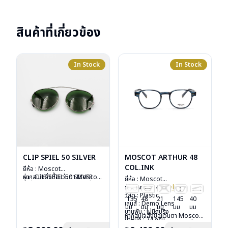
สินค้าที่เกี่ยวข้อง
In Stock
In Stock
CLIP SPIEL 50 SILVER
MOSCOT ARTHUR 48
COL.INK
ยี่ห้อ : Moscot
รุ่น : CLIP SPIEL 50 SILVER
หากสนใจสั่งชื้อแว่นตา Moscot
ยี่ห้อ : Moscot
วัสดุ : Metal
รุ่นอื่นนอกเหนือจากรายการที่ได้
รุ่น : Arthur 48
Col.ink
เลนส์ : กันแดดสีเขียว G-15
ลงไว้กรุณาติดต่อเรา
คลิก
วัสดุ : Plastic
135
48
21
145
40
Lenses
เลนส์ : Demo Lens
มม
มม
มม
มม
มม
น้ำหนัก : 16 กรัม
บานพับ : ไม่มีสปริง
หากสนใจสั่งชื้อแว่นตา Moscot
อุปกรณ์ : ซองหนัง
น้ำหนัก : 24 กรัม
รุ่นอื่นนอกเหนือจากรายการที่ได้
การรับประกัน : 1 ปี