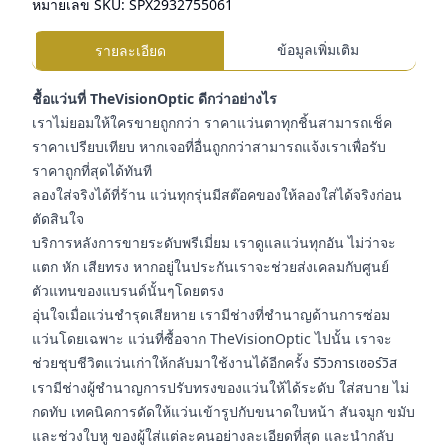
หมายเลข SKU:
SPX2932755061
ข้อมูลเพิ่มเติม
รายละเอียด
ชื้อแว่นที่ TheVisionOptic ดีกว่าอย่างไร
เราไม่ยอมให้ใครขายถูกกว่า ราคาแว่นตาทุกชิ้นสามารถเช็ค
ราคาเปรียบเทียบ หากเจอที่อื่นถูกกว่าสามารถแจ้งเราเพื่อรับ
ราคาถูกที่สุดได้ทันที
ลองใส่จริงได้ที่ร้าน แว่นทุกรุ่นมีสต๊อคของให้ลองใส่ได้จริงก่อน
ตัดสินใจ
บริการหลังการขายระดับพรีเมี่ยม เราดูแลแว่นทุกอัน ไม่ว่าจะ
แตก หัก เสียทรง หากอยู่ในประกันเราจะช่วยส่งเคลมกับศูนย์
ตัวแทนของแบรนด์นั้นๆโดยตรง
อุ่นใจเมื่อแว่นชำรุดเสียหาย เรามีช่างที่ชำนาญด้านการซ่อม
แว่นโดยเฉพาะ แว่นที่ซื้อจาก TheVisionOptic ไปนั้น เราจะ
ช่วยชุบชีวิตแว่นเก่าให้กลับมาใช้งานได้อีกครั้ง
รีวิวการเซอร์วิส
เรามีช่างผู้ชำนาญการปรับทรงของแว่นให้ได้ระดับ ใส่สบาย ไม่
กดทับ เทคนิคการดัดให้แว่นเข้ารูปกับขนาดใบหน้า สันจมูก ขมับ
และช่วงใบหู ของผู้ใส่แต่ละคนอย่างละเอียดที่สุด และนำกลับ