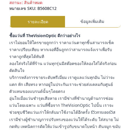
สถานะ:
สินค้าหมด
หมายเลข SKU:
B5608C12
ข้อมูลเพิ่มเติม
รายละเอียด
ชื้อแว่นที่ TheVisionOptic ดีกว่าอย่างไร
เราไม่ยอมให้ใครขายถูกกว่า ราคาแว่นตาทุกชิ้นสามารถเช็ค
ราคาเปรียบเทียบ หากเจอที่อื่นถูกกว่าสามารถแจ้งเราเพื่อรับ
ราคาถูกที่สุดได้ทันที
ลองใส่จริงได้ที่ร้าน แว่นทุกรุ่นมีสต๊อคของให้ลองใส่ได้จริงก่อน
ตัดสินใจ
บริการหลังการขายระดับพรีเมี่ยม เราดูแลแว่นทุกอัน ไม่ว่าจะ
แตก หัก เสียทรง หากอยู่ในประกันเราจะช่วยส่งเคลมกับศูนย์
ตัวแทนของแบรนด์นั้นๆโดยตรง
อุ่นใจเมื่อแว่นชำรุดเสียหาย เรามีช่างที่ชำนาญด้านการซ่อม
แว่นโดยเฉพาะ แว่นที่ซื้อจาก TheVisionOptic ไปนั้น เราจะ
ช่วยชุบชีวิตแว่นเก่าให้กลับมาใช้งานได้อีกครั้ง
รีวิวการเซอร์วิส
เรามีช่างผู้ชำนาญการปรับทรงของแว่นให้ได้ระดับ ใส่สบาย ไม่
กดทับ เทคนิคการดัดให้แว่นเข้ารูปกับขนาดใบหน้า สันจมูก ขมับ