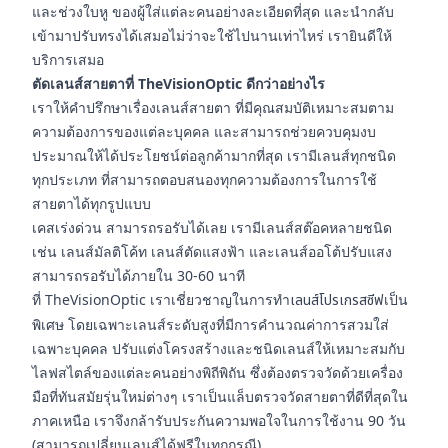
และช่วงใบหู ของผู้ใส่แต่ละคนอย่างละเอียดที่สุด และนำกลับ
เข้ามาปรับทรงได้เสมอไม่ว่าจะใช้ไปนานเท่าไหร่ เรายินดีให้
บริการเสมอ
ตัดเลนส์สายตาที่ TheVisionOptic ดีกว่าอย่างไร
เราให้คำปรึกษาเรื่องเลนส์สายตา ที่มีคุณสมบัติเหมาะสมตาม
ความต้องการของแต่ละบุคคล และสามารถช่วยควบคุมงบ
ประมาณให้ได้ประโยชน์ต่อลูกค้ามากที่สุด เรามีเลนส์ทุกชนิด
ทุกประเภท ที่สามารถตอบสนองทุกความต้องการในการใช้
สายตาได้ทุกรูปแบบ
เคสเร่งด่วน สามารถรอรับได้เลย เรามีเลนส์สต๊อคหลายชนิด
เช่น เลนส์มัลติโค้ท เลนส์ตัดแสงฟ้า และเลนส์ออโต้ปรับแสง
สามารถรอรับได้ภายใน 30-60 นาที
ที่ TheVisionOptic เราเชี่ยวชาญในการทำ
เลนส์โปรเกรสซีฟ
เป็น
พิเศษ โดยเฉพาะเลนส์ระดับสูงที่มีการคำนวณค่าการสวมใส่
เฉพาะบุคคล ปรับแต่งโครงสร้างและชนิดเลนส์ให้เหมาะสมกับ
ไลฟสไตล์ของแต่ละคนอย่างพิถีพิถัน ซึ่งต้องตรวจวัดด้วยเครื่อง
มือที่ทันสมัยรุ่นใหม่ต่างๆ เราเป็นแล็บตรวจวัดสายตาที่ดีที่สุดใน
ภาคเหนือ เราจึงกล้ารับประกันความพอใจในการใช้งาน 90 วัน
(สามารถเปลี่ยนเลนส์ได้ฟรีในทุกกรณี)