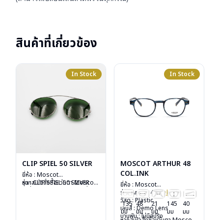
สินค้าที่เกี่ยวข้อง
In Stock
In Stock
CLIP SPIEL 50 SILVER
MOSCOT ARTHUR 48
COL.INK
ยี่ห้อ : Moscot
รุ่น : CLIP SPIEL 50 SILVER
หากสนใจสั่งชื้อแว่นตา Moscot
ยี่ห้อ : Moscot
วัสดุ : Metal
รุ่นอื่นนอกเหนือจากรายการที่ได้
รุ่น : Arthur 48
Col.ink
เลนส์ : กันแดดสีเขียว G-15
ลงไว้กรุณาติดต่อเรา
คลิก
วัสดุ : Plastic
135
48
21
145
40
Lenses
เลนส์ : Demo Lens
มม
มม
มม
มม
มม
น้ำหนัก : 16 กรัม
บานพับ : ไม่มีสปริง