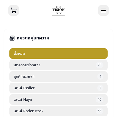
หมวดหมู่บทความ
ทั้งหมด
บทความข่าวสาร
20
ลูกค้าของเรา
4
เลนส์ Essilor
2
เลนส์ Hoya
40
เลนส์ Rodenstock
58