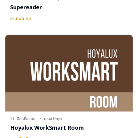
Supereader
อ่านเพิ่มเติม
11 เดือนที่ผ่านมา
•
เลนส์ Hoya
Hoyalux WorkSmart Room