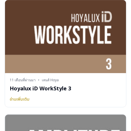
11 เดือนที่ผ่านมา
•
เลนส์ Hoya
Hoyalux iD WorkStyle 3
อ่านเพิ่มเติม