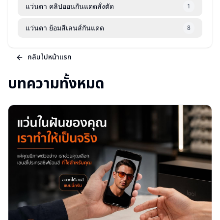
แว่นตา คลิปออนกันแดดสั่งตัด
1
แว่นตา ย้อมสีเลนส์กันแดด
8
กลับไปหน้าแรก
บทความทั้งหมด