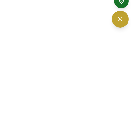
The Vision Optic — ร้านแว่นตา เชียงใหม่
30 ถนนนิมมานเหมินทร์ ซอย 6
ตำบลสุเทพ อำเภอเมืองเชียงใหม่
จ.
เชียงใหม่
50200
เวลาเปิดทำการ 10.00-19.00 น. (เปิดบริการทุกวัน)
โทรศัพท์ :
052-010232
,
061-3280560
อีเมล :
thevisionoptic@gmail.com
จอดรถที่ลานจอดตรงข้ามร้าน หรือจอดภายในโครงการปันนา ได้ฟรี
มีที่จอดแน่นอน 100%
Facebook
Instagram
YouTube
LINE