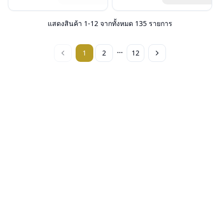
น้ำหนัก : 12 กรัม
เลนส์ : Demo lens
สินค้าหมดสต๊อกชั่วคราวหากต้องการ
อุปกรณ์ : กล่องแว่น, ผ้าเช็ดแว่น
บานพับ : ไม่มีสปริง
สั่งกรุณาติดต่อเรา
คลิก
การรับประกัน : 1 ปี
น้ำหนัก : 18 กรัม
แสดงสินค้า
1
-
12
จากทั้งหมด
135
รายการ
อุปกรณ์ : กล่องแว่น, ผ้าเช็ดแว่น
การรับประกัน : 1 ปี
...
1
2
12