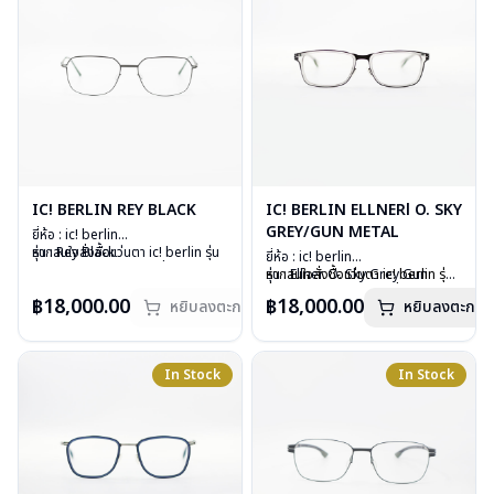
IC! BERLIN REY BLACK
IC! BERLIN ELLNERl O. SKY
GREY/GUN METAL
ยี่ห้อ : ic! berlin
รุ่น : Rey Black
หากสนใจสั่งชื้อแว่นตา ic! berlin รุ่น
ยี่ห้อ : ic! berlin
วัสดุ : Stainless Steel
อื่นนอกเหนือจากรายการที่ได้ลงไว้
รุ่น : Ellner O. Sky Grey Gun
หากสนใจสั่งชื้อแว่นตา ic! berlin รุ่น
เลนส์ : Demo Lens
กรุณาติดต่อเรา
คลิก
metal
อื่นนอกเหนือจากรายการที่ได้ลงไว้
฿18,000.00
฿18,000.00
อุปกรณ์ : กล่องแว่น, ผ้าเช็ดแว่น
สินค้าหมดสต๊อกชั่วคราวหากต้องการ
หยิบลงตะกร้า
หยิบลงตะกร้า
วัสดุ : stainless metal sheet +
กรุณาติดต่อเรา
คลิก
น้ำหนัก : 14 กรัม
สั่งกรุณาติดต่อเรา
คลิก
plastic
การรับประกัน : 1 ปี
เลนส์ : Demo lens
บานพับ : ไม่มีสปริง
In Stock
In Stock
น้ำหนัก : 15 กรัม
อุปกรณ์ : กล่องแว่น, ผ้าเช็ดแว่น
การรับประกัน : 1 ปี