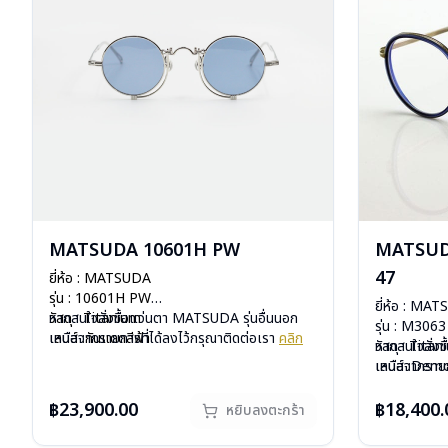
MATSUDA 10601H PW
MATSUD
47
ยี่ห้อ : MATSUDA
รุ่น : 10601H PW
ยี่ห้อ : MA
วัสดุ : Titanium
หากสนใจสั่งชื้อแว่นตา MATSUDA รุ่นอื่นนอก
รุ่น : M306
เลนส์ :กันแดดสีฟ้า
เหนือจากรายการที่ได้ลงไว้กรุณาติดต่อเรา
คลิก
วัสดุ : Tita
หากสนใจสั่งช
บานพับ : ไม่มีสปริง
สินค้าหมดสต๊อกชั่วคราวหากต้องการสั่งกรุณา
เลนส์ :Dem
เหนือจากรายก
น้ำหนัก : 20 กรัม
ติดต่อเรา
คลิก
บานพับ : ไม่ม
สินค้าหมดสต๊
อุปกรณ์ : กล่องแว่น , ผ้าเช็ดแว่น
น้ำหนัก : 22 
ติดต่อเรา
คล
฿23,900.00
฿18,400.
หยิบลงตะกร้า
การรับประกัน : 1 ปี
อุปกรณ์ : กล่
การรับประกัน 