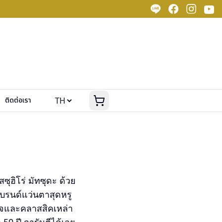
ติดต่อเรา
ุฮิโร่ มัทซุดะ ด้วย
บรนด์แว่นตาสุดหรู
เทจและคลาสสิคเหล่า