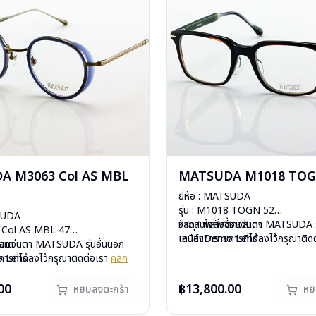
A M3063 Col AS MBL
MATSUDA M1018 TOG
ยี่ห้อ : MATSUDA
รุ่น : M1018 TOGN 52
TSUDA
วัสดุ : พลาสติกอสิเตจ
หากสนใจสั่งชื้อแว่นตา MATSUDA รุ
3 Col AS MBL 47
เลนส์ :Demo Lens
เหนือจากรายการที่ได้ลงไว้กรุณาติด
nium
ื้อแว่นตา MATSUDA รุ่นอื่นนอก
บานพับ : ไม่มีสปริง
สินค้าหมดสต๊อกชั่วคราวหากต้องการ
o Lens
ารที่ได้ลงไว้กรุณาติดต่อเรา
คลิก
น้ำหนัก : 32 กรัม
ติดต่อเรา
คลิก
ีสปริง
อกชั่วคราวหากต้องการสั่งกรุณา
อุปกรณ์ : กล่องแว่น , ผ้าเช็ดแว่น
กรัม
ิก
00
฿13,800.00
หยิบลงตะกร้า
หย
การรับประกัน : 1 ปี
องแว่น , ผ้าเช็ดแว่น
: 1 ปี