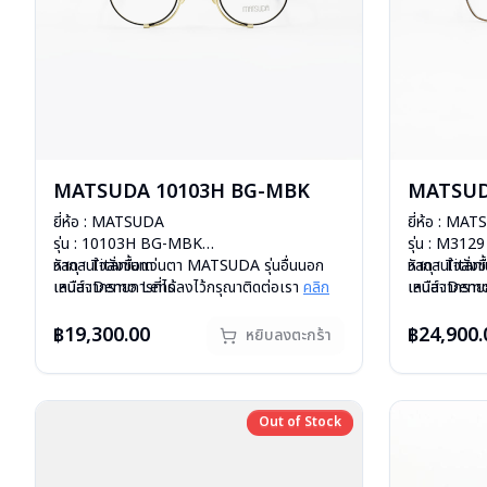
MATSUDA 10103H BG-MBK
MATSUD
ยี่ห้อ : MATSUDA
ยี่ห้อ : MA
รุ่น : 10103H BG-MBK
รุ่น : M312
วัสดุ : Titanium
หากสนใจสั่งชื้อแว่นตา MATSUDA รุ่นอื่นนอก
วัสดุ : Tita
หากสนใจสั่งช
เลนส์ :Demo Lens
เหนือจากรายการที่ได้ลงไว้กรุณาติดต่อเรา
คลิก
เลนส์ :Dem
เหนือจากรายก
บานพับ : ไม่มีสปริง
สินค้าหมดสต๊อกชั่วคราวหากต้องการสั่งกรุณา
บานพับ : ไม่ม
น้ำหนัก : 22 กรัม
ติดต่อเรา
คลิก
น้ำหนัก : 18 
฿19,300.00
฿24,900.
หยิบลงตะกร้า
อุปกรณ์ : กล่องแว่น , ผ้าเช็ดแว่น
อุปกรณ์ : กล่
การรับประกัน : 1 ปี
การรับประกัน 
Out of Stock
Out of Stock