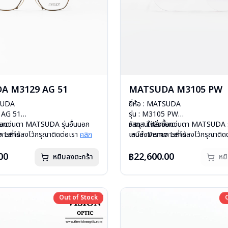
A M3129 AG 51
MATSUDA M3105 PW
TSUDA
ยี่ห้อ : MATSUDA
9 AG 51
รุ่น : M3105 PW
nium
ื้อแว่นตา MATSUDA รุ่นอื่นนอก
วัสดุ : Titanium
หากสนใจสั่งชื้อแว่นตา MATSUDA รุ
o Lens
ารที่ได้ลงไว้กรุณาติดต่อเรา
คลิก
เลนส์ :Demo Lens
เหนือจากรายการที่ได้ลงไว้กรุณาติด
ีสปริง
บานพับ : ไม่มีสปริง
สินค้าหมดสต๊อกชั่วคราวหากต้องการ
กรัม
น้ำหนัก : 22 กรัม
ติดต่อเรา
คลิก
00
฿22,600.00
หยิบลงตะกร้า
หย
องแว่น , ผ้าเช็ดแว่น
อุปกรณ์ : กล่องแว่น , ผ้าเช็ดแว่น
: 1 ปี
การรับประกัน : 1 ปี
Out of Stock
Out of Stock