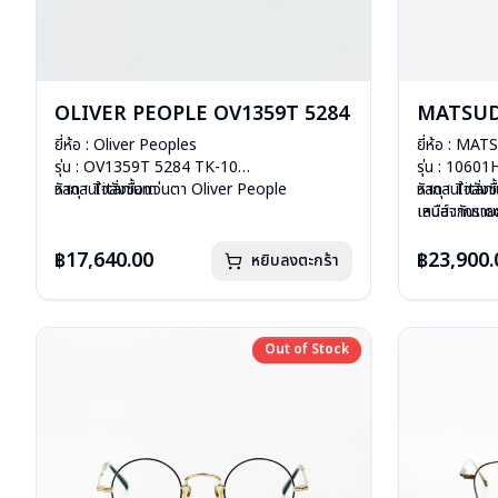
OLIVER PEOPLE OV1359T 5284
MATSUD
ยี่ห้อ : Oliver Peoples
ยี่ห้อ : MA
รุ่น : OV1359T 5284 TK-10
รุ่น : 1060
วัสดุ : Titanium
หากสนใจสั่งชื้อแว่นตา Oliver People
วัสดุ : Tita
หากสนใจสั่งช
เลนส์ : Demo Lens
เลนส์ :กันแดด
เหนือจากรายก
บานพับ : ไม่มีสปริง
บานพับ : ไม่ม
สินค้าหมดสต๊
น้ำหนัก : 14 กรัม
น้ำหนัก : 20 
ติดต่อเรา
คล
฿17,640.00
฿23,900.
หยิบลงตะกร้า
อุปกรณ์ : กล่องแว่น, ผ้าเช็ดแว่น
อุปกรณ์ : กล่
การรับประกัน : 1 ปี
การรับประกัน 
Out of Stock
Out of Stock