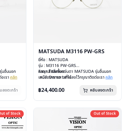
MATSUDA M3116 PW-GRS
ยี่ห้อ : MATSUDA
รุ่น : M3116 PW-GRS
่นอื่นนอก
วัสดุ : Titanium
หากสนใจสั่งชื้อแว่นตา MATSUDA รุ่นอื่นนอก
ต่อเรา
คลิก
เลนส์ :Demo Lens
เหนือจากรายการที่ได้ลงไว้กรุณาติดต่อเรา
คลิก
สั่งกรุณา
บานพับ : ไม่มีสปริง
น้ำหนัก : 31กรัม
฿24,400.00
ิบลงตะกร้า
หยิบลงตะกร้า
อุปกรณ์ : กล่องแว่น , ผ้าเช็ดแว่น
การรับประกัน : 1 ปี
Out of Stock
Out of Stock
Out of Stock
Out of Stock