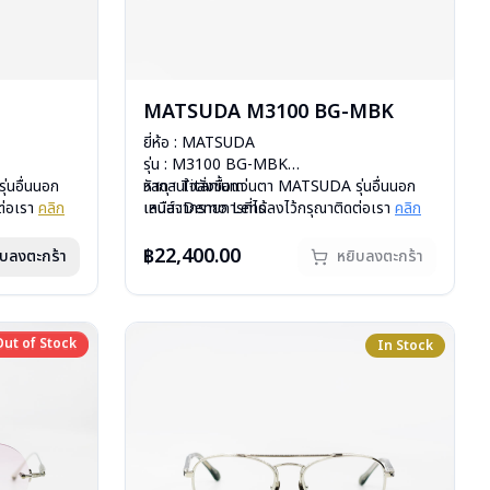
MATSUDA M3100 BG-MBK
ยี่ห้อ : MATSUDA
รุ่น : M3100 BG-MBK
่นอื่นนอก
วัสดุ : Titanium
หากสนใจสั่งชื้อแว่นตา MATSUDA รุ่นอื่นนอก
ต่อเรา
คลิก
เลนส์ :Demo Lens
เหนือจากรายการที่ได้ลงไว้กรุณาติดต่อเรา
คลิก
บานพับ : ไม่มีสปริง
สินค้าหมดสต๊อกชั่วคราวหากต้องการสั่งกรุณา
สั่งกรุณา
น้ำหนัก : 24 กรัม
ติดต่อเรา
คลิก
฿22,400.00
ิบลงตะกร้า
หยิบลงตะกร้า
อุปกรณ์ : กล่องแว่น , ผ้าเช็ดแว่น
การรับประกัน : 1 ปี
Out of Stock
Out of Stock
In Stock