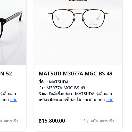
N 52
MATSUD M3077A MGC BS 49
ยี่ห้อ : MATSUDA
รุ่น : M3077A MGC BS 49
่นอื่นนอก
วัสดุ : Titanium
หากสนใจสั่งชื้อแว่นตา MATSUDA รุ่นอื่นนอก
ต่อเรา
คลิก
เลนส์ :Demo Lens
เหนือจากรายการที่ได้ลงไว้กรุณาติดต่อเรา
คลิก
สั่งกรุณา
บานพับ : ไม่มีสปริง
สินค้าหมดสต๊อกชั่วคราวหากต้องการสั่งกรุณา
น้ำหนัก : 21 กรัม
ติดต่อเรา
คลิก
อุปกรณ์ : กล่องแว่น , ผ้าเช็ดแว่น
฿15,800.00
ิบลงตะกร้า
หยิบลงตะกร้า
การรับประกัน : 1 ปี