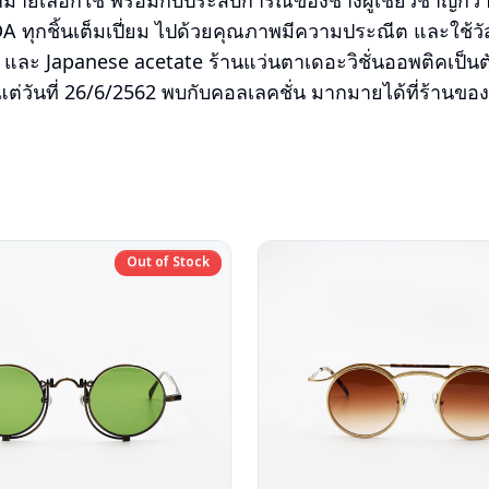
ยเลือกใช้ พร้อมกับประสบการณ์ของช่างผู้เชี่ยวชาญกว่า 5
ทุกชิ้นเต็มเปี่ยม ไปด้วยคุณภาพมีความประณีต และใช้วัสุ
 และ Japanese acetate ร้านแว่นตาเดอะวิชั่นออพติคเป็น
งแต่วันที่ 26/6/2562 พบกับคอลเลคชั่น มากมายได้ที่ร้านขอ
Out of Stock
Out of Stock