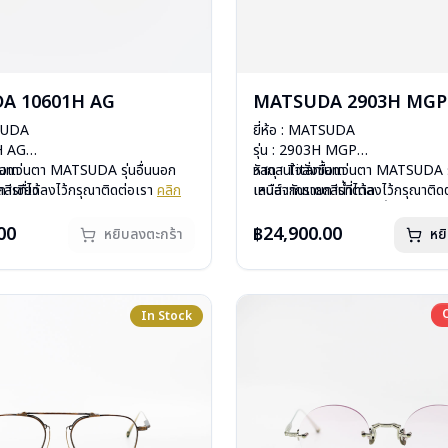
A 10601H AG
MATSUDA 2903H MGP
TSUDA
ยี่ห้อ : MATSUDA
1H AG
รุ่น : 2903H MGP
nium
ื้อแว่นตา MATSUDA รุ่นอื่นนอก
วัสดุ : Titanium
หากสนใจสั่งชื้อแว่นตา MATSUDA รุ
สีเขียว
ารที่ได้ลงไว้กรุณาติดต่อเรา
คลิก
เลนส์ :กันแดดสีน้ำตาล
เหนือจากรายการที่ได้ลงไว้กรุณาติด
ีสปริง
อกชั่วคราวหากต้องการสั่งกรุณา
บานพับ : ไม่มีสปริง
ดูภาพ 3มิติ ของแว่นรุ่นนี้
คลิก
กรัม
ิก
น้ำหนัก : 22 กรัม
สินค้าหมดสต๊อกชั่วคราวหากต้องการ
00
฿24,900.00
หยิบลงตะกร้า
หย
องแว่น , ผ้าเช็ดแว่น
อุปกรณ์ : กล่องแว่น , ผ้าเช็ดแว่น
ติดต่อเรา
คลิก
: 1 ปี
การรับประกัน : 1 ปี
In Stock