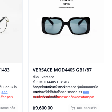
1433
VERSACE MOD4405 GB1/87
ยี่ห้อ : Versace
รุ่น : MOD4405 GB1/87
อื่นนอกเหนือ
วัสดุ : Stainless Steel
หากสนใจสั่งชื้อแว่นตา Versace รุ่นอื่นนอกเหนือ
รา
คลิก
บานพับ : ไม่มีสปริง
จากรายการที่ได้ลงไว้กรุณาติดต่อเรา
คลิก
สั่งกรุณา
เลนส์ : กันแดดสีดำ
สินค้าหมดสต๊อกชั่วคราวหากต้องการสั่งกรุณา
น้ำหนัก : 48 กรัม
ติดต่อเรา
คลิก
อุปกรณ์ : กล่องแว่น , ผ้าเช็ดแว่น
฿9,600.00
ิบลงตะกร้า
หยิบลงตะกร้า