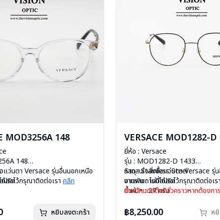
E MOD3256A 148
VERSACE MOD1282-D 
ace
ยี่ห้อ : Versace
3256A 148
รุ่น : MOD1282-D 1433
c
ื้อแว่นตา Versace รุ่นอื่นนอกเหนือ
วัสดุ : Stainless Steel
หากสนใจสั่งชื้อแว่นตา Versace รุ่น
ีสปริง
ได้ลงไว้กรุณาติดต่อเรา
คลิก
บานพับ : ไม่มีสปริง
จากรายการที่ได้ลงไว้กรุณาติดต่อเ
กรัม
น้ำหนัก : 27 กรัม
สินค้าหมดสต๊อกชั่วคราวหากต้องการ
องแว่น , ผ้าเช็ดแว่น
อุปกรณ์ : กล่องแว่น , ผ้าเช็ดแว่น
ติดต่อเรา
คลิก
: 1 ปี
การรับประกัน : 1 ปี
0
฿8,250.00
หยิบลงตะกร้า
หย