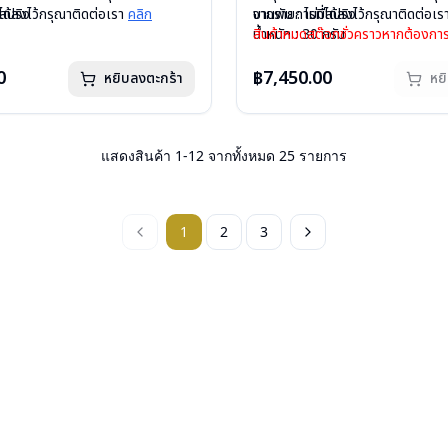
ีสปริง
ได้ลงไว้กรุณาติดต่อเรา
คลิก
บานพับ : ไม่มีสปริง
จากรายการที่ได้ลงไว้กรุณาติดต่อเ
กรัม
น้ำหนัก : 30 กรัม
สินค้าหมดสต๊อกชั่วคราวหากต้องการ
องแว่น , ผ้าเช็ดแว่น
อุปกรณ์ : กล่องแว่น , ผ้าเช็ดแว่น
ติดต่อเรา
คลิก
: 1ปี
การรับประกัน : 1 ปี
0
฿7,450.00
หยิบลงตะกร้า
หย
แสดงสินค้า
1
-
12
จากทั้งหมด
25
รายการ
1
2
3