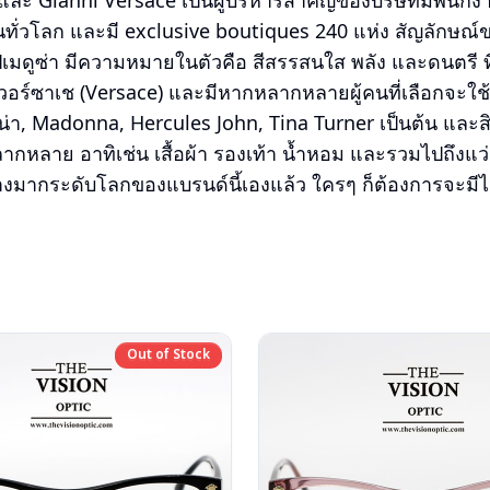
และ Gianni Versace เป็นผู้บริหารสำคัญของบริษัทมีพนักง
ทั่วโลก และมี exclusive boutiques 240 แห่ง สัญลักษณ
ูปเมดูซ่า มีความหมายในตัวคือ สีสรรสนใส พลัง และดนตรี 
อร์ซาเช (Versace) และมีหากหลากหลายผู้คนที่เลือกจะใช้สิ
าน่า, Madonna, Hercules John, Tina Turner เป็นต้น และส
ากหลาย อาทิเช่น เสื้อผ้า รองเท้า น้ำหอม และรวมไปถึงแว่น
อย่างมากระดับโลกของแบรนด์นี้เองแล้ว ใครๆ ก็ต้องการจะมี
Out of Stock
Out of Stock