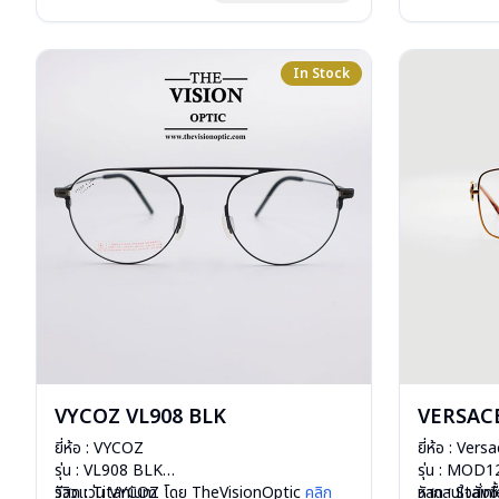
In Stock
VYCOZ VL908 BLK
VERSAC
ยี่ห้อ : VYCOZ
ยี่ห้อ : Vers
รุ่น : VL908 BLK
รุ่น : MOD
วัสดุ : Titanium
รีวิวแว่น VYCOZ โดย TheVisionOptic
คลิก
วัสดุ : Stain
หากสนใจสั่งช