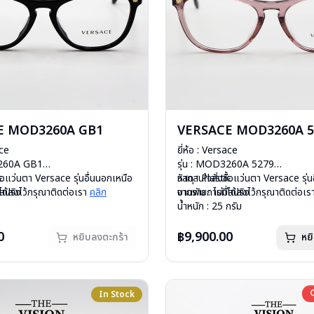
E MOD3260A GB1
VERSACE MOD3260A 5
ace
ยี่ห้อ : Versace
3260A GB1
รุ่น : MOD3260A 5279
c
ื้อแว่นตา Versace รุ่นอื่นนอกเหนือ
วัสดุ : Plastic
หากสนใจสั่งชื้อแว่นตา Versace รุ่น
ีสปริง
ได้ลงไว้กรุณาติดต่อเรา
คลิก
บานพับ : ไม่มีสปริง
จากรายการที่ได้ลงไว้กรุณาติดต่อเ
กรัม
อกชั่วคราวถ้าต้องการสั่งกรุณา
น้ำหนัก : 25 กรัม
องแว่น , ผ้าเช็ดแว่น
อุปกรณ์ : กล่องแว่น , ผ้าเช็ดแว่น
: 1 ปี
การรับประกัน : 1 ปี
0
฿9,900.00
หยิบลงตะกร้า
หย
In Stock