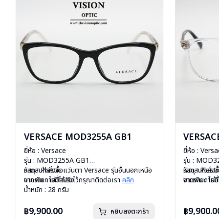
VERSACE MOD3255A GB1
VERSAC
ยี่ห้อ : Versace
ยี่ห้อ : Vers
รุ่น : MOD3255A GB1
รุ่น : MOD
วัสดุ : Plastic
หากสนใจสั่งชื้อแว่นตา Versace รุ่นอื่นนอกเหนือ
วัสดุ : Plasti
หากสนใจสั่งช
บานพับ : ไม่มีสปริง
จากรายการที่ได้ลงไว้กรุณาติดต่อเรา
คลิก
บานพับ : ไม่ม
จากรายการที่
น้ำหนัก : 28 กรัม
น้ำหนัก : 24 
อุปกรณ์ : กล่องแว่น , ผ้าเช็ดแว่น
อุปกรณ์ : กล่
การรับประกัน : 1 ปี
การรับประกัน 
฿9,900.00
฿9,900.0
หยิบลงตะกร้า