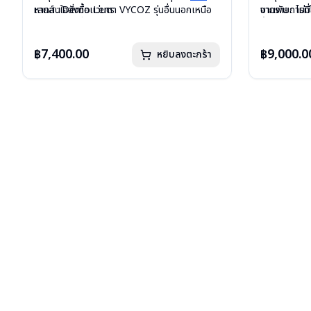
เลนส์ : Demo Lens
หากสนใจสั่งชื้อแว่นตา VYCOZ รุ่นอื่นนอกเหนือ
บานพับ : ไม่ม
จากรายการที่
บานพับ : ไม่มีสปริง
จากรายการที่ได้ลงไว้กรุณาติดต่อเรา
คลิก
น้ำหนัก : 35 
อุปกรณ์ : กล่องแว่น, ผ้าเช็ดแว่น
อุปกรณ์ : กล่
น้ำหนัก : 12 กรัม
การรับประกัน 
฿7,400.00
฿9,000.0
หยิบลงตะกร้า
การรับประกัน : 1 ปี