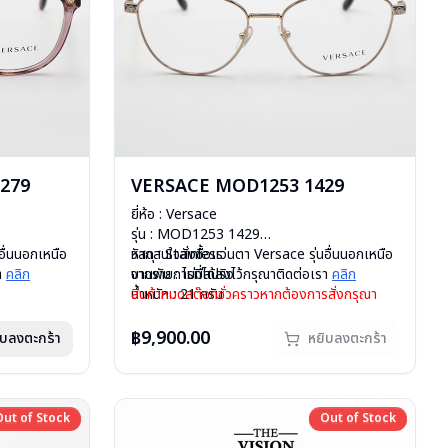
279
VERSACE MOD1253 1429
ยี่ห้อ : Versace
รุ่น : MOD1253 1429
อื่นนอกเหนือ
วัสดุ : Stainless
หากสนใจสั่งชื้อแว่นตา Versace รุ่นอื่นนอกเหนือ
รา
คลิก
บานพับ : ไม่มีสปริง
จากรายการที่ได้ลงไว้กรุณาติดต่อเรา
คลิก
น้ำหนัก : 21 กรัม
สินค้าหมดสต๊อกชั่วคราวหากต้องการสั่งกรุณา
อุปกรณ์ : กล่องแว่น , ผ้าเช็ดแว่น
ติดต่อเรา
คลิก
การรับประกัน : 1 ปี
฿9,900.00
ิบลงตะกร้า
หยิบลงตะกร้า
Out of Stock
Out of Stock
Out of Stock
Out of Stock