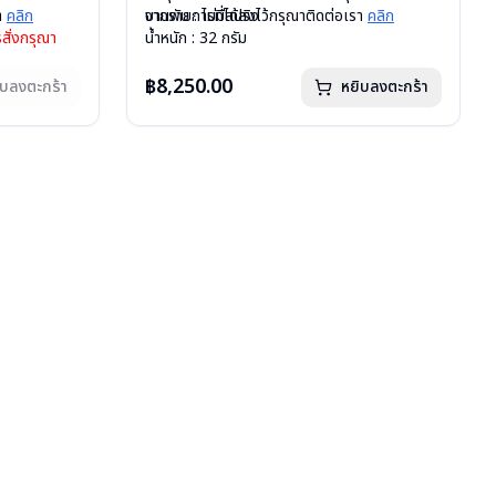
รา
คลิก
บานพับ : ไม่มีสปริง
จากรายการที่ได้ลงไว้กรุณาติดต่อเรา
คลิก
สั่งกรุณา
น้ำหนัก : 32 กรัม
อุปกรณ์ : กล่องแว่น , ผ้าเช็ดแว่น
การรับประกัน : 1ปี
฿8,250.00
ิบลงตะกร้า
หยิบลงตะกร้า