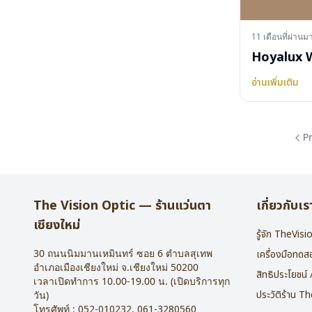
11 เดือนที่ผ่านม
Hoyalux 
อ่านเพิ่มเติม
P
The Vision Optic — ร้านแว่นตา
เกี่ยวกับเร
เชียงใหม่
รู้จัก TheVis
30 ถนนนิมมานเหมินทร์ ซอย 6
ตำบลสุเทพ
เครื่องมือทด
อำเภอเมืองเชียงใหม่
จ.
เชียงใหม่
50200
สิทธิประโยชน์
เวลาเปิดทำการ 10.00-19.00 น. (เปิดบริการทุก
ประวัติร้าน T
วัน)
โทรศัพท์ :
052-010232
,
061-3280560