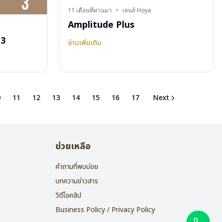
11 เดือนที่ผ่านมา
•
เลนส์ Hoya
Amplitude Plus
 3
อ่านเพิ่มเติม
0
11
12
13
14
15
16
17
Next
ช่วยเหลือ
คำถามที่พบบ่อย
บทความข่าวสาร
วิดีโอคลิป
Business Policy / Privacy Policy