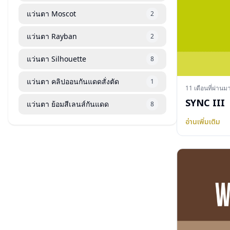
แว่นตา Moscot
2
แว่นตา Rayban
2
แว่นตา Silhouette
8
แว่นตา คลิปออนกันแดดสั่งตัด
1
11 เดือนที่ผ่านม
SYNC III
แว่นตา ย้อมสีเลนส์กันแดด
8
อ่านเพิ่มเติม