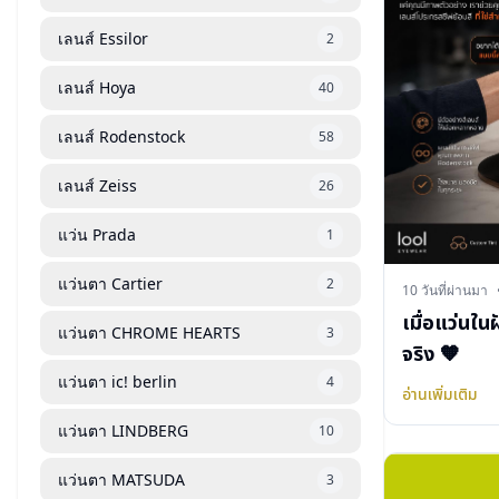
เลนส์ Essilor
2
เลนส์ Hoya
40
เลนส์ Rodenstock
58
เลนส์ Zeiss
26
แว่น Prada
1
แว่นตา Cartier
2
10 วันที่ผ่านมา
เมื่อแว่นในฝ
แว่นตา CHROME HEARTS
3
จริง 🧡
แว่นตา ic! berlin
4
อ่านเพิ่มเติม
แว่นตา LINDBERG
10
แว่นตา MATSUDA
3