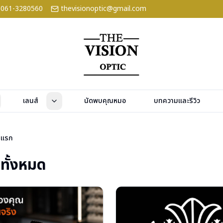
061-3280560
thevisionoptic@gmail.com
เลนส์
นัดพบคุณหมอ
บทความและรีวิว
าแรก
ทั้งหมด