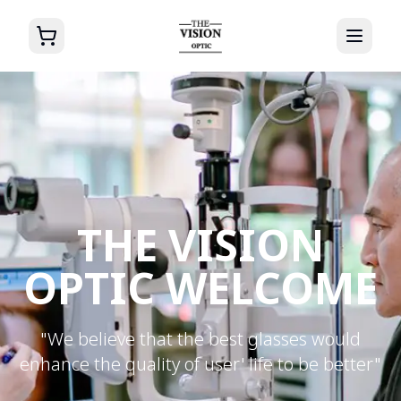
THE VISION
OPTIC WELCOME
"We believe that the best glasses would
enhance the quality of user' life to be better"