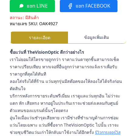
แชท LINE
แชท FACEBOOK
สถานะ:
มีสินค้า
หมายเลข SKU:
OAK4927
ข้อมูลเพิ่มเติม
รายละเอียด
ชื้อแว่นที่ TheVisionOptic ดีกว่าอย่างไร
เราไม่ยอมให้ใครขายถูกกว่า ราคาแว่นตาทุกชิ้นสามารถเช็ค
ราคาเปรียบเทียบ หากเจอที่อื่นถูกกว่าสามารถแจ้งเราเพื่อรับ
ราคาถูกที่สุดได้ทันที
ลองใส่จริงได้ที่ร้าน แว่นทุกรุ่นมีสต๊อคของให้ลองใส่ได้จริงก่อน
ตัดสินใจ
บริการหลังการขายระดับพรีเมี่ยม เราดูแลแว่นทุกอัน ไม่ว่าจะ
แตก หัก เสียทรง หากอยู่ในประกันเราจะช่วยส่งเคลมกับศูนย์
ตัวแทนของแบรนด์นั้นๆโดยตรง
อุ่นใจเมื่อแว่นชำรุดเสียหาย เรามีช่างที่ชำนาญด้านการซ่อม
แว่นโดยเฉพาะ แว่นที่ซื้อจาก TheVisionOptic ไปนั้น เราจะ
ช่วยชุบชีวิตแว่นเก่าให้กลับมาใช้งานได้อีกครั้ง
รีวิวการเซอร์วิส