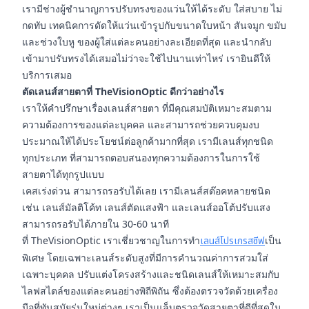
เรามีช่างผู้ชำนาญการปรับทรงของแว่นให้ได้ระดับ ใส่สบาย ไม่
กดทับ เทคนิคการดัดให้แว่นเข้ารูปกับขนาดใบหน้า สันจมูก ขมับ
และช่วงใบหู ของผู้ใส่แต่ละคนอย่างละเอียดที่สุด และนำกลับ
เข้ามาปรับทรงได้เสมอไม่ว่าจะใช้ไปนานเท่าไหร่ เรายินดีให้
บริการเสมอ
ตัดเลนส์สายตาที่ TheVisionOptic ดีกว่าอย่างไร
เราให้คำปรึกษาเรื่องเลนส์สายตา ที่มีคุณสมบัติเหมาะสมตาม
ความต้องการของแต่ละบุคคล และสามารถช่วยควบคุมงบ
ประมาณให้ได้ประโยชน์ต่อลูกค้ามากที่สุด เรามีเลนส์ทุกชนิด
ทุกประเภท ที่สามารถตอบสนองทุกความต้องการในการใช้
สายตาได้ทุกรูปแบบ
เคสเร่งด่วน สามารถรอรับได้เลย เรามีเลนส์สต๊อคหลายชนิด
เช่น เลนส์มัลติโค้ท เลนส์ตัดแสงฟ้า และเลนส์ออโต้ปรับแสง
สามารถรอรับได้ภายใน 30-60 นาที
ที่ TheVisionOptic เราเชี่ยวชาญในการทำ
เลนส์โปรเกรสซีฟ
เป็น
พิเศษ โดยเฉพาะเลนส์ระดับสูงที่มีการคำนวณค่าการสวมใส่
เฉพาะบุคคล ปรับแต่งโครงสร้างและชนิดเลนส์ให้เหมาะสมกับ
ไลฟสไตล์ของแต่ละคนอย่างพิถีพิถัน ซึ่งต้องตรวจวัดด้วยเครื่อง
มือที่ทันสมัยรุ่นใหม่ต่างๆ เราเป็นแล็บตรวจวัดสายตาที่ดีที่สุดใน