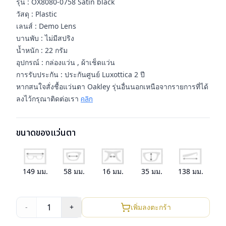
รุ่น : OX8080-0758 Satin black
วัสดุ : Plastic
เลนส์ : Demo Lens
บานพับ : ไม่มีสปริง
น้ำหนัก : 22 กรัม
อุปกรณ์ : กล่องแว่น , ผ้าเช็ดแว่น
การรับประกัน : ประกันศูนย์ Luxottica 2 ปี
หากสนใจสั่งชื้อแว่นตา Oakley รุ่นอื่นนอกเหนือจากรายการที่ได้
ลงไว้กรุณาติดต่อเรา
คลิก
ขนาดของแว่นตา
149
มม.
58
มม.
16
มม.
35
มม.
138
มม.
1
-
+
เพิ่มลงตะกร้า