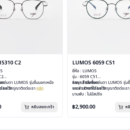
5310 C2
LUMOS 6059 C51
OS
ยี่ห้อ : LUMOS
 C2
รุ่น : 6059 C51
ium
ื้อแว่นตา LUMOS รุ่นอื่นนอกเหนือ
วัสดุ : Titanium
หากสนใจสั่งชื้อแว่นตา LUMOS รุ่นอ
mo Lens
ได้ลงไว้กรุณาติดต่อเรา
คลิก
เลนส์ : Demo Lens
จากรายการที่ได้ลงไว้กรุณาติดต่อเร
ีสปริง
บานพับ : ไม่มีสปริง
กรัม
น้ำหนัก : 16 กรัม
องแว่น , ผ้าเช็ดแว่น
อุปกรณ์ : กล่องแว่น , ผ้าเช็ดแว่น
0
฿2,900.00
หยิบลงตะกร้า
หย
: 2 ปี
การรับประกัน : 2 ปี