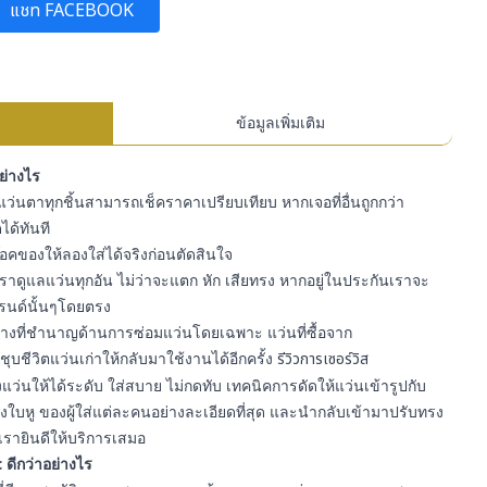
แชท FACEBOOK
ข้อมูลเพิ่มเติม
อย่างไร
ว่นตาทุกชิ้นสามารถเช็คราคาเปรียบเทียบ หากเจอที่อื่นถูกกว่า
ได้ทันที
สต๊อคของให้ลองใส่ได้จริงก่อนตัดสินใจ
ราดูแลแว่นทุกอัน ไม่ว่าจะแตก หัก เสียทรง หากอยู่ในประกันเราจะ
รนด์นั้นๆโดยตรง
ีช่างที่ชำนาญด้านการซ่อมแว่นโดยเฉพาะ แว่นที่ซื้อจาก
ุบชีวิตแว่นเก่าให้กลับมาใช้งานได้อีกครั้ง
รีวิวการเซอร์วิส
ว่นให้ได้ระดับ ใส่สบาย ไม่กดทับ เทคนิคการดัดให้แว่นเข้ารูปกับ
ใบหู ของผู้ใส่แต่ละคนอย่างละเอียดที่สุด และนำกลับเข้ามาปรับทรง
เรายินดีให้บริการเสมอ
 ดีกว่าอย่างไร