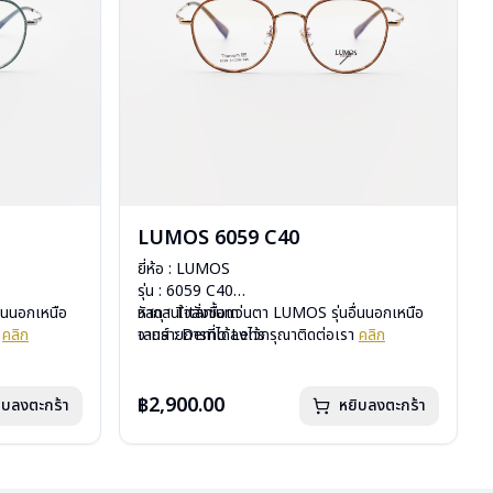
LUMOS 6059 C40
ยี่ห้อ : LUMOS
รุ่น : 6059 C40
ื่นนอกเหนือ
วัสดุ : Titanium
หากสนใจสั่งชื้อแว่นตา LUMOS รุ่นอื่นนอกเหนือ
า
คลิก
เลนส์ : Demo Lens
จากรายการที่ได้ลงไว้กรุณาติดต่อเรา
คลิก
บานพับ : ไม่มีสปริง
น้ำหนัก : 16 กรัม
อุปกรณ์ : กล่องแว่น , ผ้าเช็ดแว่น
฿2,900.00
ิบลงตะกร้า
หยิบลงตะกร้า
การรับประกัน : 2 ปี