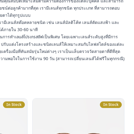
า ที่มีคุณสมบัติเหมาะสมตามความต้องการของแต่ละบุคคล และสามารถ
์ต่อลูกค้ามากที่สุด เรามีเลนส์ทุกชนิด ทุกประเภท ที่สามารถตอบ
ยตาได้ทุกรูปแบบ
รามีเลนส์สต๊อคหลายชนิด เช่น เลนส์มัลติโค้ท เลนส์ตัดแสงฟ้า และ
ได้ภายใน 30-60 นาที
ญในการทำ
เลนส์โปรเกรสซีฟ
เป็นพิเศษ โดยเฉพาะเลนส์ระดับสูงที่มีการ
ปรับแต่งโครงสร้างและชนิดเลนส์ให้เหมาะสมกับไลฟสไตล์ของแต่ละ
ยเครื่องมือที่ทันสมัยรุ่นใหม่ต่างๆ เราเป็นแล็บตรวจวัดสายตาที่ดีที่สุด
ความพอใจในการใช้งาน 90 วัน (สามารถเปลี่ยนเลนส์ได้ฟรีในทุกกรณี)
In Stock
In Stock