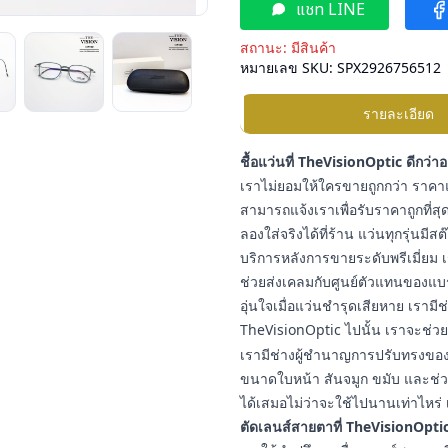
แชท LINE
สถานะ:
มีสินค้า
หมายเลข SKU:
SPX2926756512
รายละเอียด
ชื้อแว่นที่ TheVisionOptic ดีกว่า
เราไม่ยอมให้ใครขายถูกกว่า ราคาแ
สามารถแจ้งเราเพื่อรับราคาถูกที่สุด
ลองใส่จริงได้ที่ร้าน แว่นทุกรุ่นมี
บริการหลังการขายระดับพรีเมี่ยม เ
ช่วยส่งเคลมกับศูนย์ตัวแทนของแบ
อุ่นใจเมื่อแว่นชำรุดเสียหาย เราม
TheVisionOptic ไปนั้น เราจะช่วยช
เรามีช่างผู้ชำนาญการปรับทรงของแ
ขนาดใบหน้า สันจมูก ขมับ และช่วง
ได้เสมอไม่ว่าจะใช้ไปนานเท่าไหร่ 
ตัดเลนส์สายตาที่ TheVisionOptic